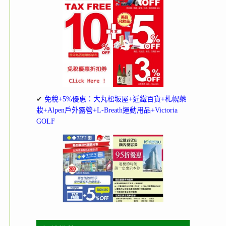
✔
免稅+5%優惠：大丸松坂屋+近鐵百貨+札幌藥
妝+Alpen戶外露營+L-Breath運動用品+Victoria
GOLF