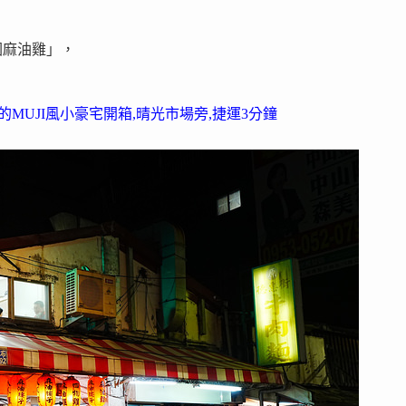
圖麻油雞」，
高的MUJI風小豪宅開箱,晴光市場旁,捷運3分鐘