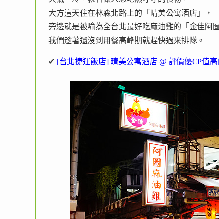
大方這天住在林森北路上的「晴美公寓酒店」，
旁邊就是被喻為全台北最好吃麻油雞的「金佳阿
我們趁著還沒到用餐高峰期就趕快過來排隊。
✔
[台北捷運飯店] 晴美公寓酒店 @ 評價優CP值