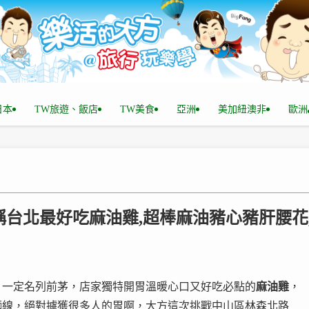
n日本
TW旅遊、飯店
TW美食
亞洲
美加紐澳非
歐洲
 號稱台北最好吃麻油雞,超棒麻油豬心豬肝腰花
」一定名列前茅，店家獨特開胃溫暖心口又好吃必點的
麻油雞
，
麵線，絕對擄獲很多人的胃啊，大方這次挑戰中山區林森北路