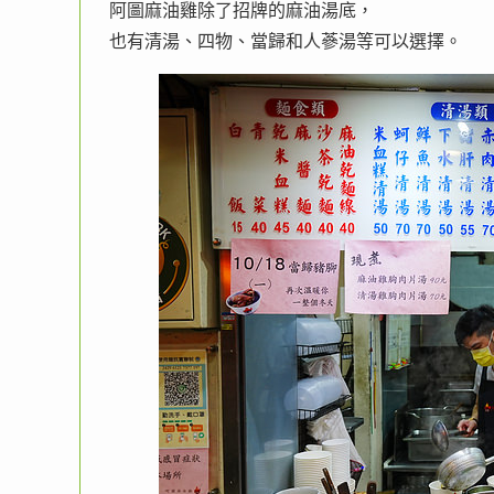
阿圖麻油雞除了招牌的麻油湯底，
也有清湯、四物、當歸和人蔘湯等可以選擇。