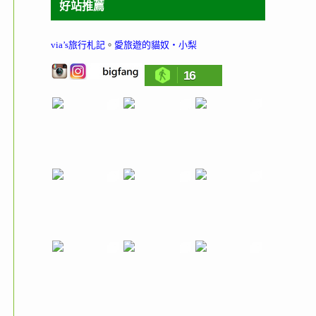
好站推薦
via’s旅行札記
。
愛旅遊的貓奴‧小梨
16