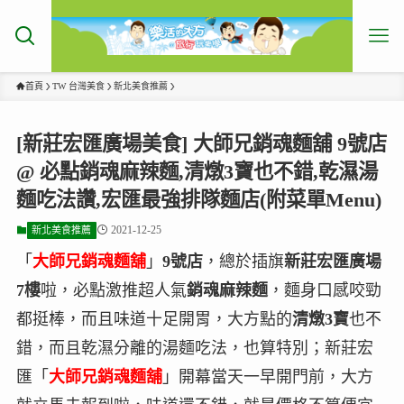
首頁
TW 台灣美食
新北美食推薦
[新莊宏匯廣場美食] 大師兄銷魂麵舖 9號店
@ 必點銷魂麻辣麵,清燉3寶也不錯,乾濕湯
麵吃法讚,宏匯最強排隊麵店(附菜單Menu)
2021-12-25
新北美食推薦
「
大師兄銷魂麵舖
」
9號店
，總於插旗
新莊宏匯廣場
7樓
啦，必點激推超人氣
銷魂麻辣麵
，麵身口感咬勁
都挺棒，而且味道十足開胃，大方點的
清燉3寶
也不
錯，而且乾濕分離的湯麵吃法，也算特別；新莊宏
匯「
大師兄銷魂麵舖
」開幕當天一早開門前，大方