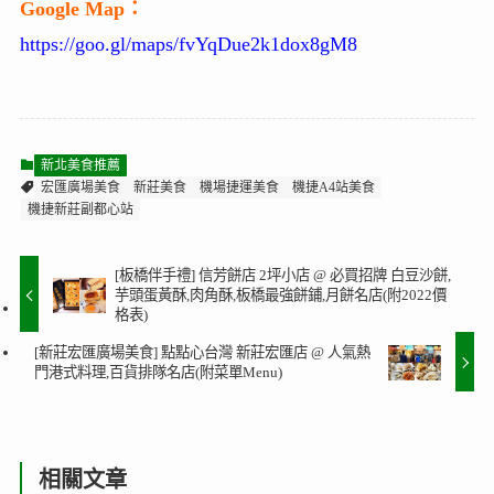
Google Map：
https://goo.gl/maps/fvYqDue2k1dox8gM8
新北美食推薦
宏匯廣場美食
新莊美食
機場捷運美食
機捷A4站美食
機捷新莊副都心站
[板橋伴手禮] 信芳餅店 2坪小店 @ 必買招牌 白豆沙餅,
芋頭蛋黃酥,肉角酥,板橋最強餅鋪,月餅名店(附2022價
格表)
[新莊宏匯廣場美食] 點點心台灣 新莊宏匯店 @ 人氣熱
門港式料理,百貨排隊名店(附菜單Menu)
相關文章