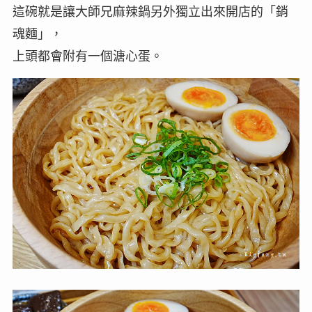
這碗就是讓大師兄麻辣鍋另外獨立出來開店的「銷
魂麵」，
上頭都會附有一個溏心蛋。