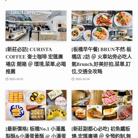
[新莊必訪] CURISTA
[板橋早午餐] BRUN不然-板
COFFEE 奎士咖啡 宏匯廣
橋店 2訪 ＠ 火車站旁必吃人
場店 開箱 ＠ 環境,菜單,必喝
氣Brunch,好美好拍,菜單,訂
推薦
位,交通全攻略
2025-10-31
2025-10-16
[最新價格] 板橋No.1 小潘鳳
[新莊副都心必吃] 初魚鐵板
梨酥&小潘蛋黃酥 @ 小潘蛋
燒‑宏匯廣場 ＠ 全預約制,無