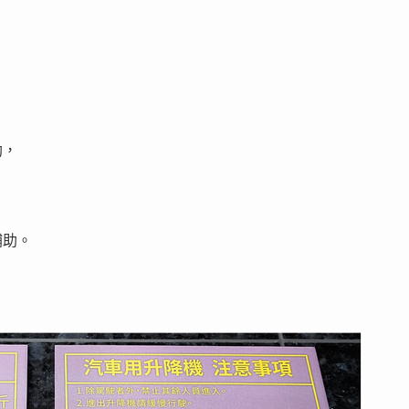
助，
補助。