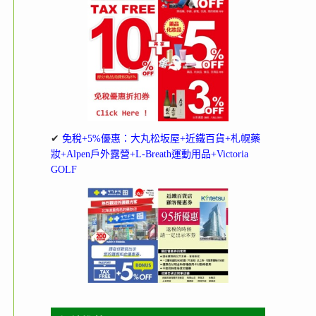
✔
免稅+5%優惠：大丸松坂屋+近鐵百貨+札幌藥
妝+Alpen戶外露營+L-Breath運動用品+Victoria
GOLF