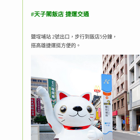
#天子閣飯店 捷運交通
鹽埕埔站 2號出口，步行到飯店5分鐘，
搭高雄捷運挺方便的。