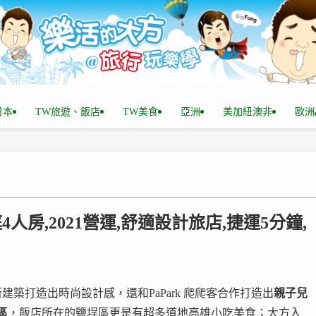
n日本
TW旅遊、飯店
TW美食
亞洲
美加紐澳非
歐洲
4人房,2021營運,舒適設計旅店,捷運5分鐘,
建築打造出時尚設計感，還和PaPark 爬爬客合作打造出
親子兒
區
，飯店所在的鹽埕區更是有超多道地高雄小吃美食；大方入