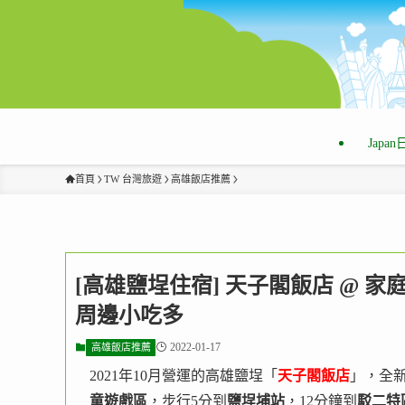
Japa
首頁
TW 台灣旅遊
高雄飯店推薦
[高雄鹽埕住宿] 天子閣飯店 @ 家庭
周邊小吃多
2022-01-17
高雄飯店推薦
2021年10月營運的高雄鹽埕「
天子閣飯店
」，全新
童遊戲區
，步行5分到
鹽埕埔站
，12分鐘到
駁二特