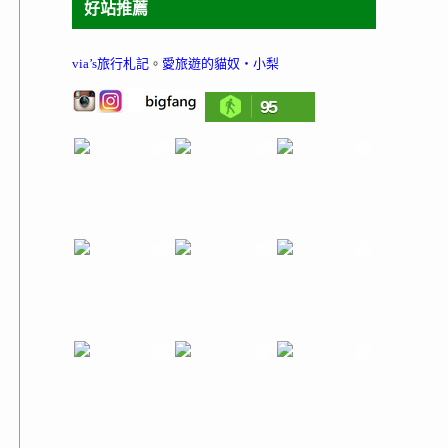
好站推薦
via’s旅行札記
。
愛旅遊的貓奴‧小梨
95