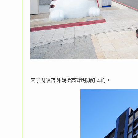
天子閣飯店 外觀挺高聳明顯好認的。