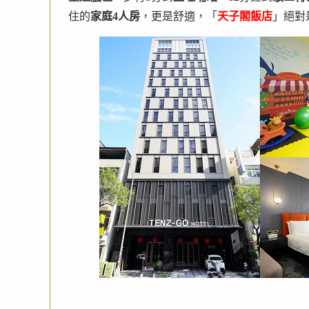
住的
家庭4人房
，更是舒適，「
天子閣飯店
」絕對