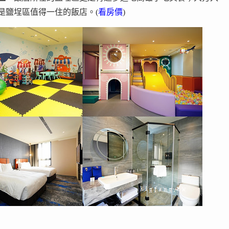
是鹽埕區值得一住的飯店。(
看房價
)