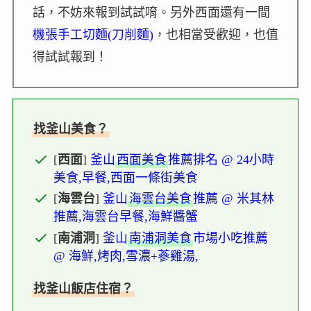
話，不妨來報到試試唷。另外西面還有一間
機張手工切麵(刀削麵)
，也相當受歡迎，也值
得試試報到！
找釜山美食？
[
西面
]
釜山
西面美食
推薦排名 @ 24小時
美食,早餐,西面一條街美食
[
海雲台
]
釜山
海雲台美食
推薦 @ 米其林
推薦,海雲台早餐,海鮮醬蟹
[
南浦洞
]
釜山
南浦洞美食
市場小吃推薦
@ 海鮮,烤肉,雪濃+蔘雞湯,
找釜山飯店住宿？