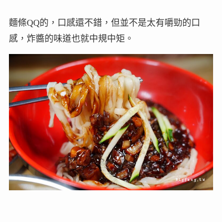
麵條QQ的，口感還不錯，但並不是太有嚼勁的口
感，炸醬的味道也就中規中矩。