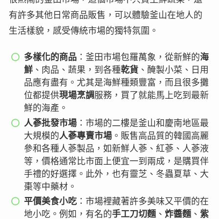
有許多其他日常商品販售，可以體驗釜山在地人的
生活樣貌，感受傳統市場的獨特氛圍。
多樣化的商品
：釜田市場包羅萬象，從新鮮的
海
鮮
、肉品、蔬果，到各種
乾貨
、醃製小菜、日用
品應有盡有。尤其是海鮮種類豐富，而且很多攤
位都提供
現場烹調
服務，買了就能馬上吃到最新
鮮的海產。
人蔘批發市場
：市場的二樓是釜山和慶南地區最
大規模的
人蔘專賣市場
。販售高品質的韓國高麗
參和各種人蔘製品，如新鮮人蔘、紅蔘、人蔘液
等，價格通常比市面上便宜一到兩成，是購買伴
手禮的好選擇。此外，也有靈芝、冬蟲夏草、大
棗等中藥材。
平價美食小吃
：市場裡藏著許多美味又平價的在
地小吃。例如，有名的
手工刀切麵
、
炸醬麵
、
紫