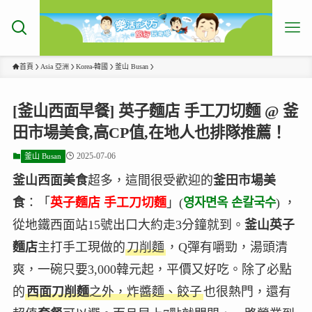
首頁
Asia 亞洲
Korea-韓國
釜山 Busan
[釜山西面早餐] 英子麵店 手工刀切麵 @ 釜
田市場美食,高CP值,在地人也排隊推薦！
2025-07-06
釜山 Busan
釜山西面美食
超多，這間很受歡迎的
釜田市場美
食
：「
英子麵店 手工刀切麵
」(
영자면옥 손칼국수
) ，
從地鐵西面站15號出口大約走3分鐘就到。
釜山英子
麵店
主打手工現做的
刀削麵
，Q彈有嚼勁，湯頭清
爽，一碗只要3,000韓元起，平價又好吃。除了必點
的
西面刀削麵
之外，炸醬麵、餃子
也很熱門，還有