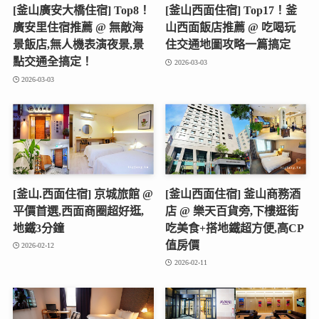
[釜山廣安大橋住宿] Top8！
[釜山西面住宿] Top17！釜
廣安里住宿推薦 @ 無敵海
山西面飯店推薦 @ 吃喝玩
景飯店,無人機表演夜景,景
住交通地圖攻略一篇搞定
點交通全搞定！
2026-03-03
2026-03-03
[釜山.西面住宿] 京城旅館 @
[釜山西面住宿] 釜山商務酒
平價首選,西面商圈超好逛,
店 @ 樂天百貨旁,下樓逛街
地鐵3分鐘
吃美食+搭地鐵超方便,高CP
值房價
2026-02-12
2026-02-11