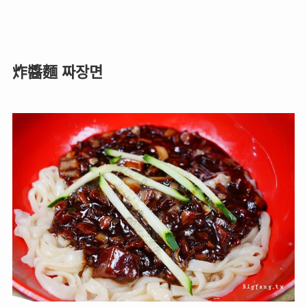
炸醬麵 짜장면