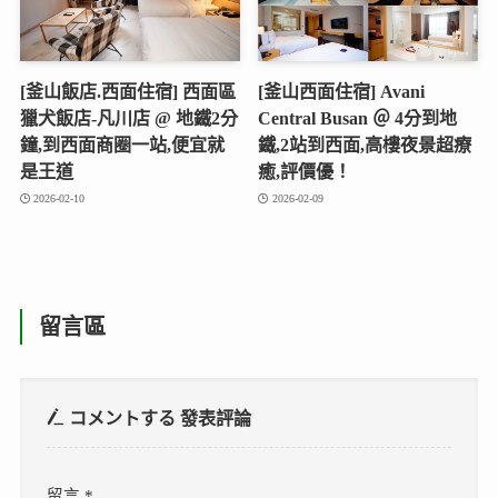
[釜山飯店.西面住宿] 西面區
[釜山西面住宿] Avani
獵犬飯店-凡川店 @ 地鐵2分
Central Busan ＠ 4分到地
鐘,到西面商圈一站,便宜就
鐵,2站到西面,高樓夜景超療
是王道
癒,評價優！
2026-02-10
2026-02-09
留言區
コメントする
發表評論
留言
*