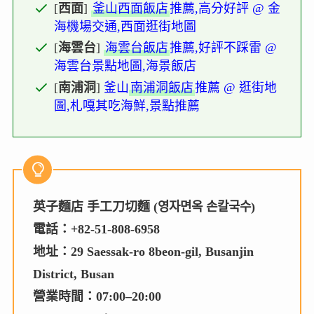
[
西面
]
釜山西面飯店
推薦,高分好評 @ 金
海機場交通,西面逛街地圖
[
海雲台
]
海雲台飯店
推薦,好評不踩雷 @
海雲台景點地圖,海景飯店
[
南浦洞
]
釜山
南浦洞飯店
推薦 @ 逛街地
圖,札嘎其吃海鮮,景點推薦
英子麵店 手工刀切麵 (영자면옥 손칼국수)
電話：+82-51-808-6958
地址：29 Saessak-ro 8beon-gil, Busanjin
District, Busan
營業時間：07:00–20:00