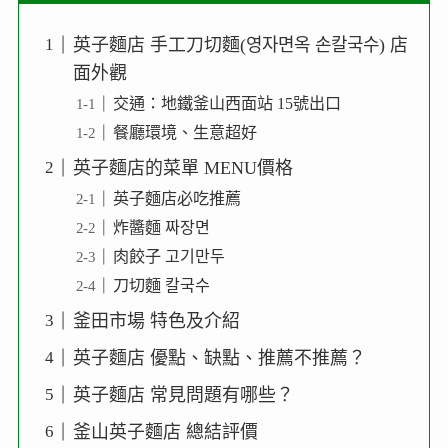
英子麵店 手工刀切麵(영자면옥 손칼국수) 店
面外觀
交通：地鐵釜山西面站 15號出口
餐廳環境、生意超好
英子麵店的菜單 MENU價格
英子麵店必吃推薦
炸醬麵 짜장면
肉餃子 고기만두
刀切麵 칼국수
釜田市場 特色及介紹
英子麵店 優點、缺點、推薦不推薦？
英子麵店 常見問題有哪些？
釜山英子麵店 總結評價