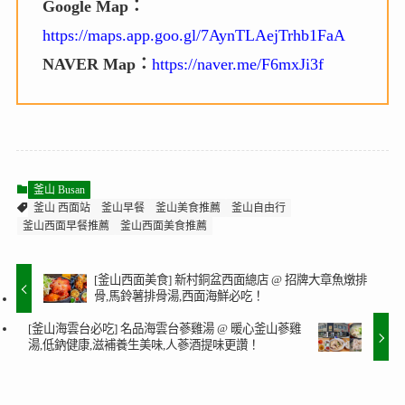
Google Map：
https://maps.app.goo.gl/7AynTLAejTrhb1FaA
NAVER Map：
https://naver.me/F6mxJi3f
釜山 Busan
釜山 西面站
釜山早餐
釜山美食推薦
釜山自由行
釜山西面早餐推薦
釜山西面美食推薦
[釜山西面美食] 新村銅盆西面總店 @ 招牌大章魚燉排
骨,馬鈴薯排骨湯,西面海鮮必吃！
[釜山海雲台必吃] 名品海雲台蔘雞湯 @ 暖心釜山蔘雞
湯,低鈉健康,滋補養生美味,人蔘酒提味更讚！