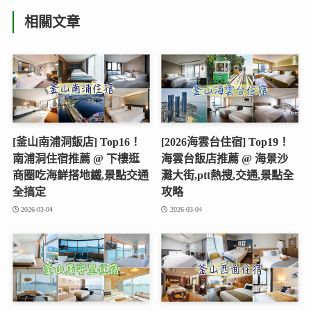
相關文章
[釜山南浦洞飯店] Top16！
[2026海雲台住宿] Top19！
南浦洞住宿推薦 @ 下樓逛
海雲台飯店推薦 @ 海景沙
商圈吃海鮮搭地鐵,景點交通
灘大街,ptt熱搜,交通,景點全
全搞定
攻略
2026-03-04
2026-03-04