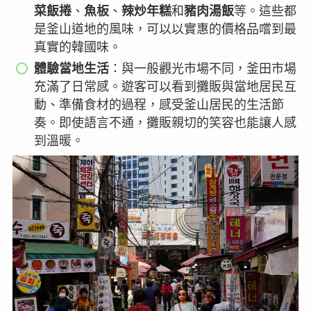
菜飯捲
、
魚板
、
辣炒年糕
和
豬肉湯飯
等。這些都
是釜山道地的風味，可以以實惠的價格品嚐到最
真實的韓國味。
體驗當地生活
：與一般觀光市場不同，釜田市場
充滿了日常感。遊客可以看到攤販與當地居民互
動、準備食材的過程，感受釜山居民的生活節
奏。即使語言不通，攤販親切的笑容也能讓人感
到溫暖。