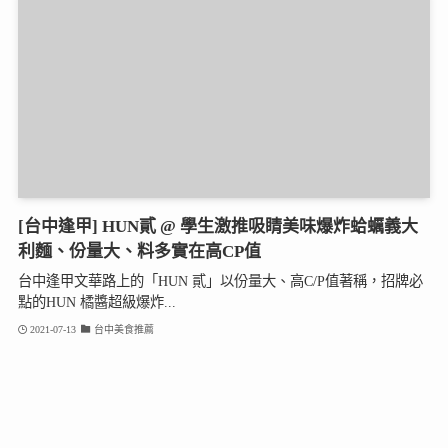
[台中逢甲] HUN貳 @ 學生激推吸睛美味爆炸蛤蠣義大
利麵、份量大、料多實在高CP值
台中逢甲文華路上的「HUN 貳」以份量大、高C/P值著稱，招牌必
點的HUN 橘醬超級爆炸...
2021-07-13
台中美食推薦