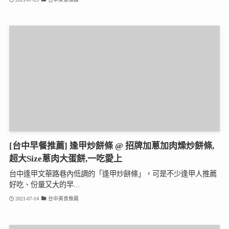
[台中早餐推薦] 逢甲炒餅條 @ 招牌加蔥加肉燥炒餅條,
超大Size蔥肉大蛋餅,一吃愛上
台中逢甲文華路巷內低調的「逢甲炒餅條」，可是不少逢甲人推薦
好吃、份量又大的早...
2021-07-14
台中美食推薦