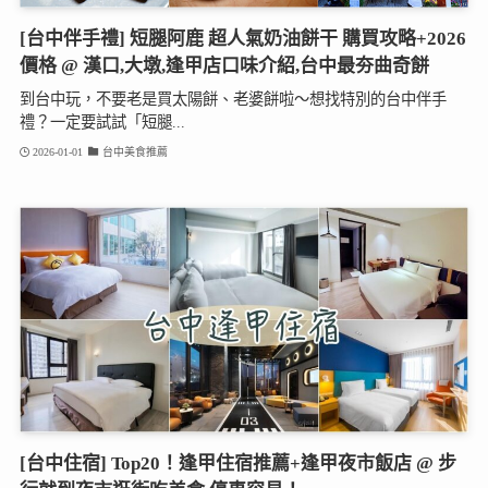
[台中伴手禮] 短腿阿鹿 超人氣奶油餅干 購買攻略+2026
價格 @ 漢口,大墩,逢甲店口味介紹,台中最夯曲奇餅
到台中玩，不要老是買太陽餅、老婆餅啦～想找特別的台中伴手
禮？一定要試試「短腿...
2026-01-01
台中美食推薦
[台中住宿] Top20！逢甲住宿推薦+逢甲夜市飯店 @ 步