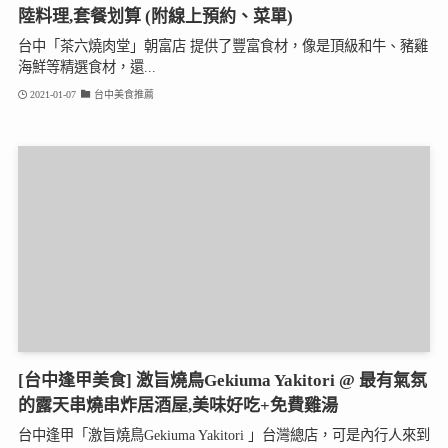
陸料理,套餐划算 (附線上預約、菜單)
台中「茶六燒肉堂」朝富店 提供了豐富食材，像是頂級和牛、豬雞
海鮮等精選食材，還...
2021-01-07
台中美食推薦
[台中逢甲美食] 激旨燒鳥Gekiuma Yakitori @ 最有氣氛
的露天串燒串炸居酒屋,美味好吃+免費雞湯
台中逢甲「激旨燒鳥Gekiuma Yakitori 」台灣總店，可是內行人來到