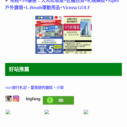
✔
免稅+5%優惠：大丸松坂屋+近鐵百貨+札幌藥妝+Alpen
戶外露營+L-Breath運動用品+Victoria GOLF
好站推薦
via’s旅行札記
。
愛旅遊的貓奴‧小梨
88