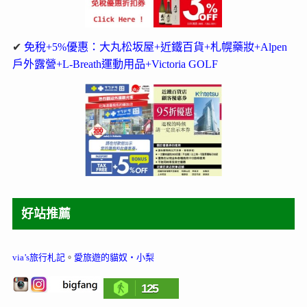
✔
免稅+5%優惠：大丸松坂屋+近鐵百貨+札幌藥妝+Alpen
戶外露營+L-Breath運動用品+Victoria GOLF
好站推薦
via’s旅行札記
。
愛旅遊的貓奴‧小梨
125