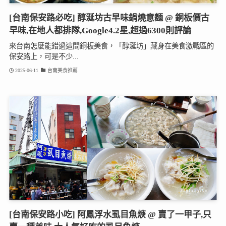
[台南保安路必吃] 醇涎坊古早味鍋燒意麵 @ 銅板價古
早味,在地人都排隊,Google4.2星,超過6300則評論
來台南怎麼能錯過這間銅板美食，「醇涎坊」藏身在美食激戰區的
保安路上，可是不少...
2025-06-11
台南美食推薦
[台南保安路小吃] 阿鳳浮水虱目魚焿 @ 賣了一甲子,只