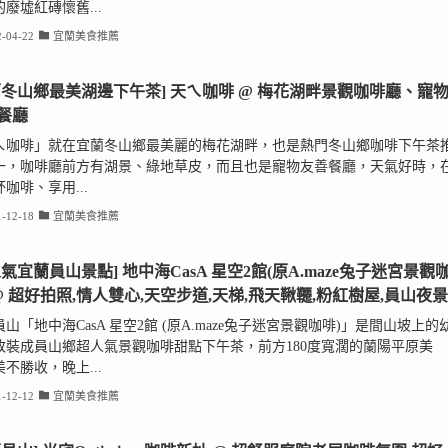
廢墟紅磚懷舊...
-04-22
宜蘭美食推薦
蘭冬山鄉最美湖邊下午茶] 天ㄟ咖啡 @ 梅花湖畔景觀咖啡廳、寵
餐廳
ㄟ咖啡」就在宜蘭冬山鄉最美麗的梅花湖畔，也是熱門冬山鄉咖啡下午茶
一，咖啡廳前方有湖景、綠地草皮，而且也是寵物友善餐廳，天氣好時，
咖啡、享用...
-12-18
宜蘭美食推薦
人氣宜蘭員山景點] 地中海CasA 星空2館(原A.maze兔子迷宮景觀
 @ 超好拍照,情人雙心,天空步道,天梯,飛天鞦韆,粉紅樹屋,員山夜景
山「地中海CasA 星空2館 (原A.maze兔子迷宮景觀咖啡)」是間山坡上的
改裝成員山鄉超人氣景觀咖啡甜點下午茶，前方180度寬濶的蘭陽平原美
不勝收，晚上...
-12-12
宜蘭美食推薦