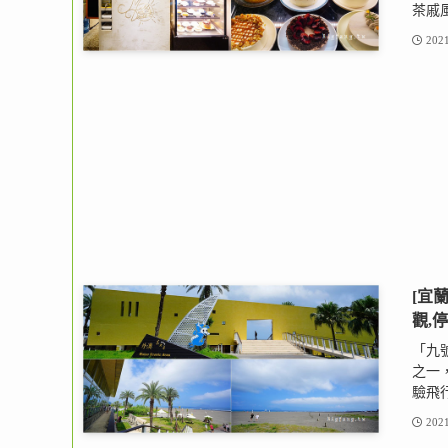
茶戚風
2021
[宜
觀,
「九
之一
驗飛行
2021