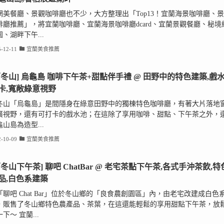
網美餐廳、景觀咖啡廳也不少，大方整理出「Top13！宜蘭海景咖啡廳、景
啡廳推薦」，將宜蘭咖啡廳、宜蘭海景咖啡廳dcard、宜蘭景觀餐廳、秘境
、湖畔下午...
-12-11
宜蘭美食推薦
蘭冬山] 烏龜島 咖啡下午茶+甜點伴手禮 @ 田野中的特色建築,戲
卡,寬敞綠意視野
冬山「烏龜島」是間隱身在綠意田野中的獨棟特色咖啡廳，有著大片落地
廣視野，還有可打卡的戲水池；在這除了享用咖啡、甜點、下午茶之外，
山島為造型...
-10-09
宜蘭美食推薦
蘭冬山下午茶] 聊吧 ChatBar @ 老宅茶點下午茶,各式手沖茶飲,特
品,白色系建築
「聊吧 Chat Bar」位於冬山鄉的「良食農創園區」內，由老宅改建成白色
，販售了冬山鄉特色農產品、茶葉，在這還能輕鬆的享用甜點下午茶，放
下～ 宜蘭...