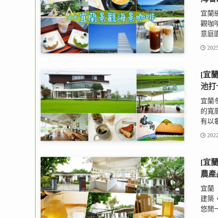
宜蘭
觀咖
意庭園
2025
[宜
池打
宜蘭
的寬
有以龜
2022
[宜
農產
宜蘭
建築
悠閒一