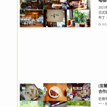
喝咖
20
日式
布丁、
2022
[宜
合作
近幾
一，