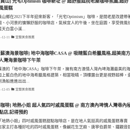
蘭員山] 光宅Optimism 咖啡新址 @ 超舒服庭院老屋咖啡氛圍,超好
風蛋糕
山鄉在2021下半年迎來新客，「光宅Optimism」咖啡，是間老屋改建帶
園、小河景的慵懶舒服的咖啡店，氣候宜人的午後，坐在庭園，享受微風
天白雲小溪...
-12-11
宜蘭美食推薦
蘭蘇澳海景咖啡] 地中海咖啡CASA @ 吸睛藍白希臘風格,超美南
人灣海景咖啡下午茶
蘇澳的「地中海CASA」咖啡下午茶，擁有南方澳情人灣內埤海灘最美的
加上藍白色的地中海希臘風格建築，相當吸睛，頂樓露台更是視野超棒，
漁船進進出出...
-12-05
宜蘭美食推薦
澳咖啡] 地熱小姐 超人氣四吋戚風蛋糕 @ 南方澳內埤情人灣巷內
點店,記得預約
「地熱小姐」四吋戚風蛋糕甜點咖啡店，是在地人氣挺高的戚風蛋糕專賣
店家主打各種好吃的四吋戚風蛋糕，像鹹花生芝麻、唐寧伯爵茶、鐵觀音