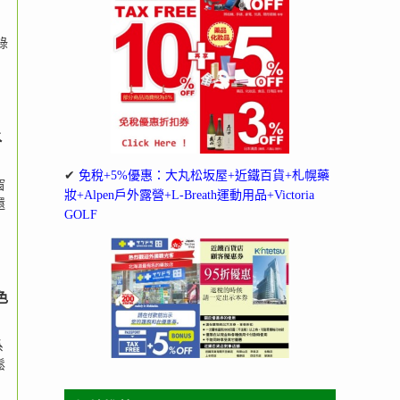
綠
水
✔
免稅+5%優惠：大丸松坂屋+近鐵百貨+札幌藥
窗
妝+Alpen戶外露營+L-Breath運動用品+Victoria
還
GOLF
色
系
鬆