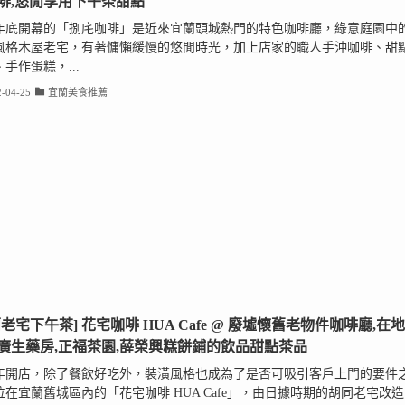
啡,悠閒享用下午茶甜點
21年底開幕的「捌㡯咖啡」是近來宜蘭頭城熱門的特色咖啡廳，綠意庭園中
風格木屋老宅，有著慵懶緩慢的悠閒時光，加上店家的職人手沖咖啡、甜
手作蛋糕，...
-04-25
宜蘭美食推薦
蘭老宅下午茶] 花宅咖啡 HUA Cafe @ 廢墟懷舊老物件咖啡廳,在地
廣生藥房,正福茶園,薛榮興糕餅鋪的飲品甜點茶品
年開店，除了餐飲好吃外，裝潢風格也成為了是否可吸引客戶上門的要件
位在宜蘭舊城區內的「花宅咖啡 HUA Cafe」，由日據時期的胡同老宅改造