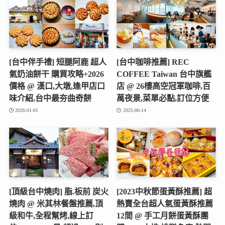
[台中伴手禮] 短腿阿鹿 超人
[台中咖啡推薦] REC
氣奶油餅干 購買攻略+2026
COFFEE Taiwan 台中旗艦
價格 @ 漢口,大墩,逢甲店口
店 @ 26樓高空冠軍咖啡,百
味介紹,台中最夯曲奇餅
萬夜景,菜單必點,訂位方便
2026-01-01
2025-06-14
[頂級台中燒肉] 脂.板前 炭火
[2023中秋節蛋黃酥推薦] 超
燒肉 @ 米其林餐盤推薦,頂
熱賣全台超人氣蛋黃酥推薦
級和牛,全程幫烤,線上訂
12間 @ 手工月餅蛋黃酥團