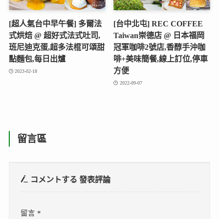
[超人氣台中早午餐] 多爾法
[台中北屯] REC COFFEE
式烘焙 @ 超好式法式吐司,
Taiwan崇德店 @ 日本福岡
班尼迪克蛋,超多法棍可頌甜
冠軍咖啡2號店,香醇手沖咖
點麵包,每日出爐
啡+美味簡餐,線上訂位,停車
方便
2023-02-18
2022-09-07
留言區
コメントする
發表評論
留言
*