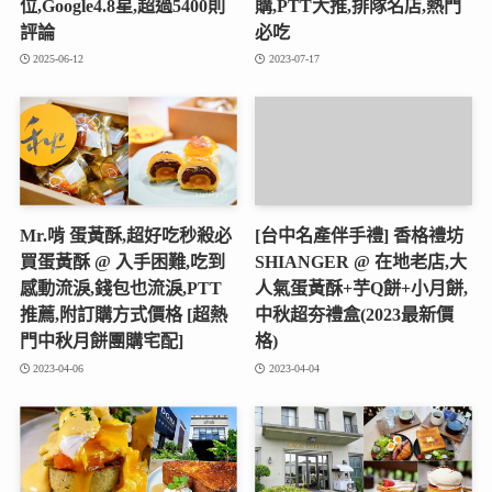
位,Google4.8星,超過5400則
購,PTT大推,排隊名店,熱門
評論
必吃
2025-06-12
2023-07-17
Mr.啃 蛋黃酥,超好吃秒殺必
[台中名產伴手禮] 香格禮坊
買蛋黃酥 @ 入手困難,吃到
SHIANGER @ 在地老店,大
感動流淚,錢包也流淚,PTT
人氣蛋黃酥+芋Q餅+小月餅,
推薦,附訂購方式價格 [超熱
中秋超夯禮盒(2023最新價
門中秋月餅團購宅配]
格)
2023-04-06
2023-04-04