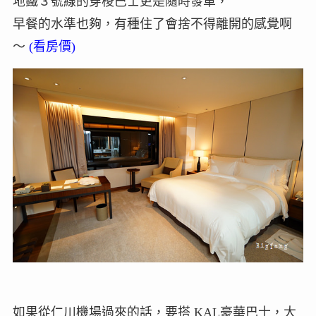
地鐵３號線的穿梭巴士更是隨時發車，
早餐的水準也夠，有種住了會捨不得離開的感覺啊
～
(看房價)
如果從仁川機場過來的話，要搭 KAL豪華巴士，大