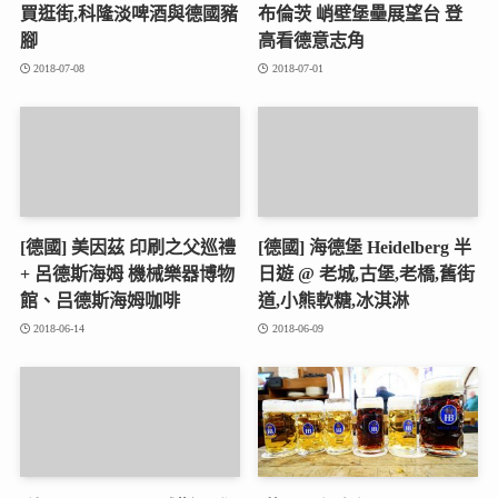
買逛街,科隆淡啤酒與德國豬
布倫茨 峭壁堡壘展望台 登
腳
高看德意志角
2018-07-08
2018-07-01
[德國] 美因茲 印刷之父巡禮
[德國] 海德堡 Heidelberg 半
+ 呂德斯海姆 機械樂器博物
日遊 @ 老城,古堡,老橋,舊街
館、吕德斯海姆咖啡
道,小熊軟糖,冰淇淋
2018-06-14
2018-06-09