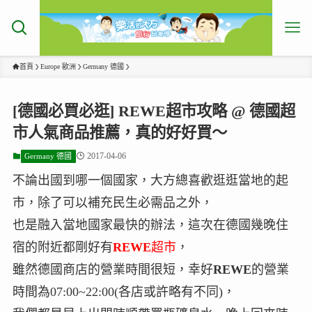
首頁
Europe 歐洲
Germany 德國
[德國必買必逛] REWE超市攻略 @ 德國超
市人氣商品推薦，真的好好買～
2017-04-06
Germany 德國
不論出國到哪一個國家，大方總喜歡逛逛當地的起
市，除了可以補充民生必需品之外，
也是融入當地國家最快的辦法，這次在德國幾晚住
宿的附近都剛好有
REWE
超市
，
雖然德國商店的營業時間很短，幸好
REWE
的營業
時間為07:00~22:00(各店或許略有不同)，