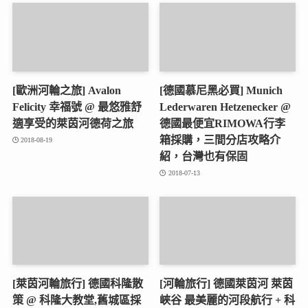
[歐洲河輪之旅] Avalon
[德國慕尼黑必買] Munich
Felicity 幸福號 @ 最悠雅舒
Lederwaren Hetzenecker @
適享受的萊茵河德荷之旅
德國最便宜RIMOWA行李
箱採購，三間分店攻略介
2018-08-19
紹，台灣也有保固
2018-07-13
[萊茵河輪旅行] 德國科隆散
[河輪旅行] 德國萊茵河 萊茵
策 @ 科隆大教堂,舊城區採
峽谷 最美麗的河段航行 + 科