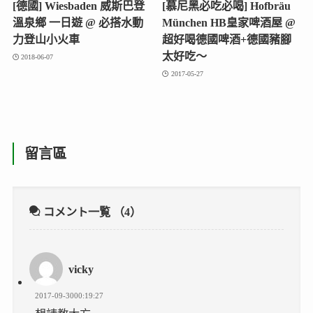
[德國] Wiesbaden 威斯巴登
[慕尼黑必吃必喝] Hofbräu
溫泉鄉 一日遊 @ 必搭水動
München HB皇家啤酒屋 @
力登山小火車
超好喝德國啤酒+德國豬腳
太好吃～
2018-06-07
2017-05-27
留言區
コメント一覧
（4）
vicky
2017-09-3000:19:27