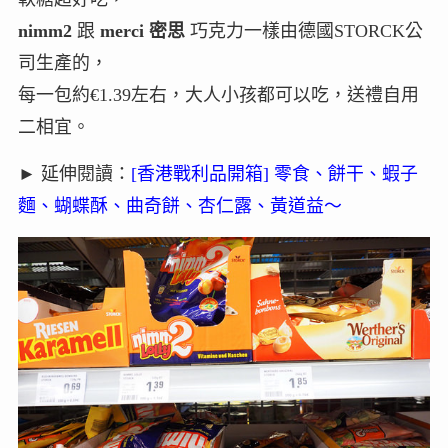
nimm2
跟
merci 密思
巧克力一樣由德國STORCK公
司生產的，
每一包約€1.39左右，大人小孩都可以吃，送禮自用
二相宜。
► 延伸閱讀：
[香港戰利品開箱] 零食、餅干、蝦子
麵、蝴蝶酥、曲奇餅、杏仁露、黃道益～