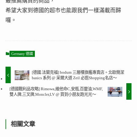
最推薦購買的商品，
希望大家到德國的超市也能跟我們一樣滿載而歸
囉。
Germany 德國
[德國.法蘭克福] bodum 三層樓旗艦專賣店 + 北歐簡潔
basics 系列 @ 采爾大道 Zeil 必逛Shopping名店～
[德國戰利品攻略] Rimowa,維他命C,安瓶,百靈油,WMF,
雙人牌,三叉牌,Moncler,LV @ 買到小朋友跑光光～
相關文章