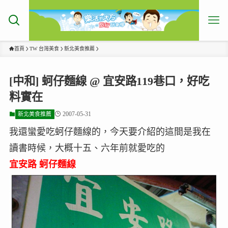
首頁
TW 台灣美食
新北美食推薦
[中和] 蚵仔麵線 @ 宜安路119巷口，好吃
料實在
2007-05-31
新北美食推薦
我還蠻愛吃蚵仔麵線的，今天要介紹的這間是我在
讀書時候，大概十五、六年前就愛吃的
宜安路 蚵仔麵線