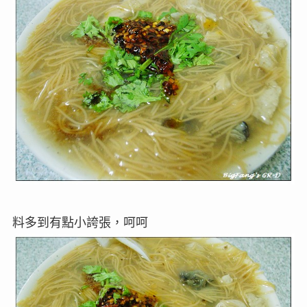
料多到有點小誇張，呵呵