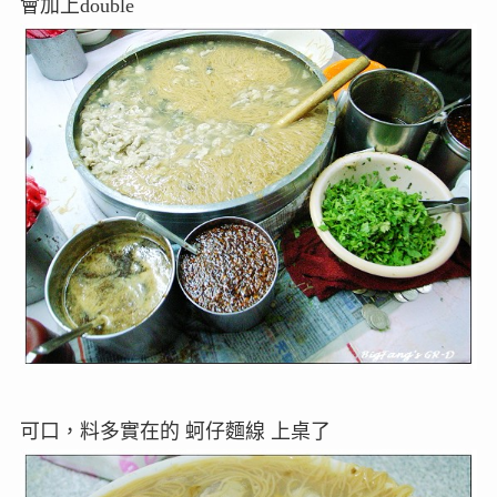
會加上double
可口，料多實在的 蚵仔麵線 上桌了