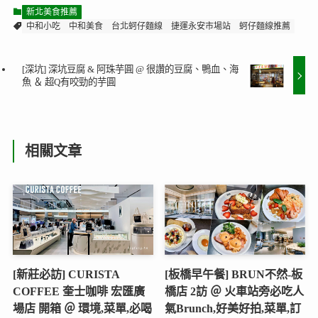
新北美食推薦
中和小吃
中和美食
台北蚵仔麵線
捷運永安市場站
蚵仔麵線推薦
[深坑] 深坑豆腐 & 阿珠芋圓 @ 很讚的豆腐、鴨血、海
魚 ＆ 超Q有咬勁的芋圓
相關文章
[新莊必訪] CURISTA
[板橋早午餐] BRUN不然-板
COFFEE 奎士咖啡 宏匯廣
橋店 2訪 ＠ 火車站旁必吃人
場店 開箱 ＠ 環境,菜單,必喝
氣Brunch,好美好拍,菜單,訂