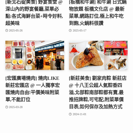
[新北石碇美食] 野宴食堂 @
[板橋和牛涮] 和牛涮 日式鍋
深山內的野宴餐廳,菜單必
物放題 板橋文化店 @ 最新
點:各式海鮮台菜+時令好料,
菜單,網路訂位,極上和牛吃
超美味
到飽,火鍋料很讚
2025-05-26
2025-05-17
[宏匯廣場燒肉] 燒肉LIKE
[新莊美食] 劉家肉粽 新莊店
新莊宏匯店 @ 一人獨享宏
@ 十八王公超人氣粽香四
匯燒肉自由!平價美味附菜
溢,北部粽南部粽都有賣,最
單,不能訂位
推招牌粽,可宅配,附菜單價
目表,如何保存及加熱方式
2025-03-28
2024-11-01