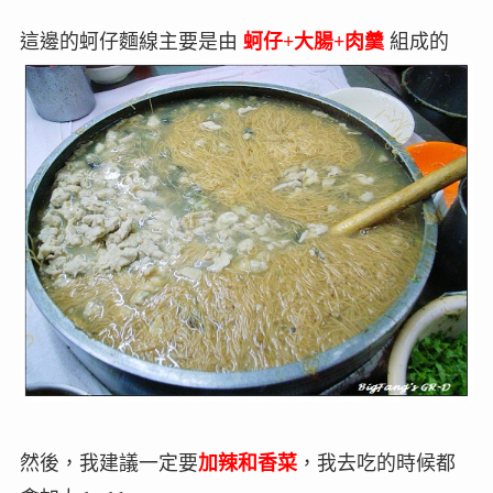
這邊的蚵仔麵線主要是由
蚵仔+大腸+肉羹
組成的
然後，我建議一定要
加辣和香菜
，我去吃的時候都