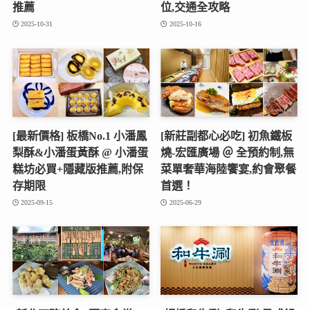
推薦
位,交通全攻略
2025-10-31
2025-10-16
[最新價格] 板橋No.1 小潘鳳
[新莊副都心必吃] 初魚鐵板
梨酥&小潘蛋黃酥 @ 小潘蛋
燒‑宏匯廣場 ＠ 全預約制,無
糕坊必買+隱藏版推薦,附保
菜單奢華海陸饗宴,約會聚餐
存期限
首選！
2025-09-15
2025-06-29