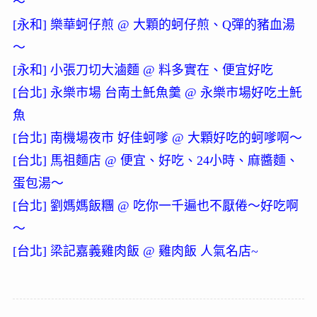
～
[永和] 樂華蚵仔煎 @ 大顆的蚵仔煎、Q彈的豬血湯
～
[永和] 小張刀切大滷麵 @ 料多實在、便宜好吃
[台北] 永樂市場 台南土魠魚羹 @ 永樂市場好吃土魠
魚
[台北] 南機場夜市 好佳蚵嗲 @ 大顆好吃的蚵嗲啊～
[台北] 馬祖麵店 @ 便宜、好吃、24小時、麻醬麵、
蛋包湯～
[台北] 劉媽媽飯糰 @ 吃你一千遍也不厭倦～好吃啊
～
[台北] 梁記嘉義雞肉飯 @ 雞肉飯 人氣名店~