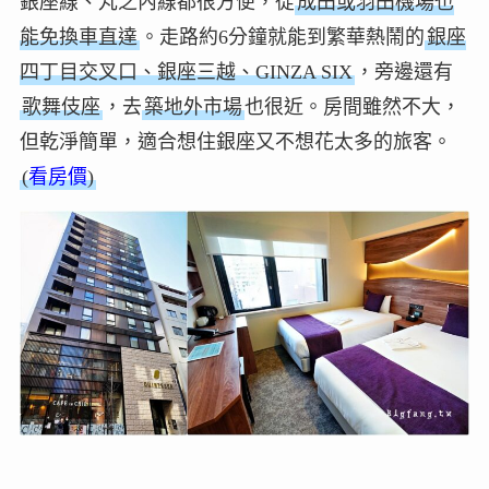
銀座線、丸之內線都很方便，從
成田或羽田機場也
能免換車直達
。走路約6分鐘就能到繁華熱鬧的
銀座
四丁目交叉口、銀座三越、GINZA SIX
，旁邊還有
歌舞伎座
，去
築地外市場
也很近。房間雖然不大，
但乾淨簡單，適合想住銀座又不想花太多的旅客。
(
看房價
)