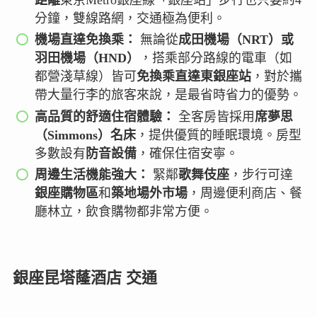
分鐘，雙線路網，交通極為便利。
機場直達免換乘：
無論從
成田機場（NRT）或
羽田機場（HND）
，搭乘部分路線的電車（如
都營淺草線）皆可
免換乘直達東銀座站
，對於攜
帶大量行李的旅客來說，是最省時省力的優勢。
高品質的舒適住宿體驗：
全客房皆採用
席夢思
（Simmons）名床
，提供優質的睡眠環境。房型
多數設有
防音設備
，確保住宿安寧。
周邊生活機能強大：
緊鄰
歌舞伎座
，步行可達
銀座購物區
和
築地場外市場
，周邊便利商店、餐
廳林立，飲食購物都非常方便。
銀座昆塔蕯酒店 交通