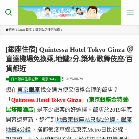
首頁
Japan 日本
日本飯店住宿記錄
[銀座住宿] Quintessa Hotel Tokyo Ginza ＠
直達機場免換乘,地鐵2分,築地/歌舞伎座/百
貨都近
2025-08-29
日本飯店住宿記錄
東京 Tokyo
想在
東京
銀座
找交通方便又價格合理的飯店？
「
Quintessa Hotel Tokyo Ginza
」(
東京銀座金特薩/
昆塔蕯酒店
) 是不少旅客的好選擇。飯店於2019年底
開幕還算新，步行到
地鐵東銀座站只要2分鐘、銀座
地鐵4分鐘
，搭都營淺草線或東京Metro日比谷線、