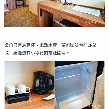
桌角只有馬克杯、電熱水壼，茶包咖啡包在2F拿
取；桌邊還有小冰箱的電源開關。