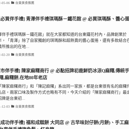
-05-06
台東美食推薦
東必買伴手禮] 青澤伴手禮琪瑪酥－鐵花館 @ 必買琪瑪酥、醬心
澤伴手禮琪瑪酥－鐵花館」就在大家都知道的台東鐵花村內，品牌創業於
16年，「青澤」除了自家獨創的琪瑪酥和超熱賣的醬心蛋捲，還有多款結合
所推出的在地...
-02-20
台東美食推薦
東市伴手禮] 陳家麻糬商行 @ 必點招牌初鹿鮮奶冰涼Q麻糬,傳統
糬,麻糬餅,在地80年老店
「陳家麻糬商行」和「陳記麻糬」系出同一家族，都是台東很有名的麻糬
名店，兩家口味及製作方式也略有不同，今天介紹的「陳家麻糬商行」最
牌是台東初...
-12-03
台東美食推薦
東成功伴手禮] 福和成糕餅 大同店 @ 古早味封仔餅(月餅)、手工麻