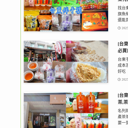
找台
旗魚
還能買
2025
[台
必買
台東
成本
好吃
2025
[台
茶,
名列
產茶
要一到