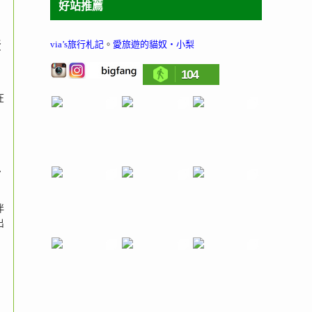
好站推薦
via’s旅行札記
。
愛旅遊的貓奴‧小梨
蛋
104
在
手
伴
出