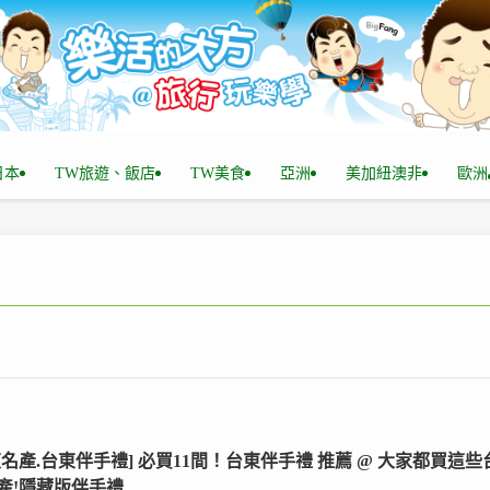
n日本
TW旅遊、飯店
TW美食
亞洲
美加紐澳非
歐洲
東名產.台東伴手禮] 必買11間！台東伴手禮 推薦 @ 大家都買這些
產!隱藏版伴手禮