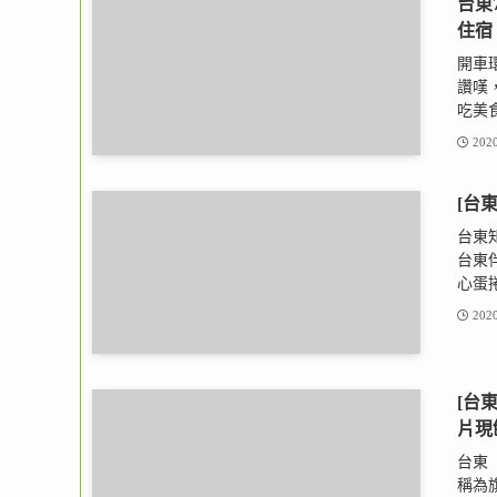
台東
住宿
開車
讚嘆
吃美食
2020
[台
台東
台東
心蛋捲
2020
[台
片現
台東
稱為