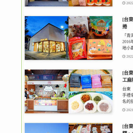
2022
[台
捲
「青
20
地小農
2022
[台
工麻
台東
手禮
名的招
2021
[台