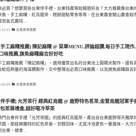
東必買？想要買些台東伴手禮、台東特產等給親朋好友？大方推薦像台東
柴魚、手工麻糬、紅烏龍茶、糕餅甜點零食等等，在台東農會關山農會超
到各式農特...
-12-15
台東美食推薦
東手工麻糬推薦] 陳記麻糬 @ 菜單MENU,評論超讚,每日手工現作,
口味推薦,旗魚麻糬麻吉好好吃
手工麻糬推薦「陳記麻糬」，選用優質出名的台東池上圓糯米製作，還有
及較低熱量的海藻糖製作，文中整理出必買口味推薦，以及旗魚麻糬麻吉
-03-03
台東美食推薦
東伴手禮] 允芳茶行 經典紅烏龍 @ 鹿野特色茗茶,金萱烏龍冠軍手
茶包茶葉禮盒,超好喝冷萃茶
熱門台東伴手禮「允芳茶園」的經典紅烏龍茶，產出自台東鹿野得天獨厚
茶園，那經典獨特的紅色茶香、甘醇回味，尤其冷泡更有一番風味，大方
台東，總會...