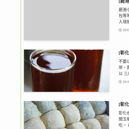
[鹿
鹿港
包等
入境隨
2020
[彰
不要
茶，
以 三
2011
[彰
彰化
間玉
吃。 