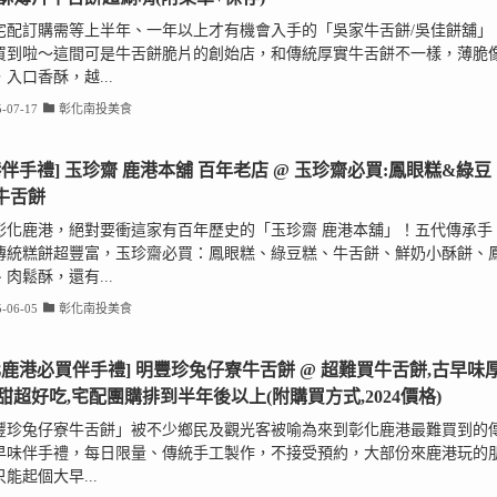
宅配訂購需等上半年、一年以上才有機會入手的「吳家牛舌餅/吳佳餅舖」
買到啦～這間可是牛舌餅脆片的創始店，和傳統厚實牛舌餅不一樣，薄脆
入口香酥，越...
-07-17
彰化南投美食
港伴手禮] 玉珍齋 鹿港本舖 百年老店 @ 玉珍齋必買:鳳眼糕&綠豆
牛舌餅
彰化鹿港，絕對要衝這家有百年歷史的「玉珍齋 鹿港本舖」！五代傳承手
傳統糕餅超豐富，玉珍齋必買：鳳眼糕、綠豆糕、牛舌餅、鮮奶小酥餅、
肉鬆酥，還有...
-06-05
彰化南投美食
化鹿港必買伴手禮] 明豐珍兔仔寮牛舌餅 @ 超難買牛舌餅,古早味
甜超好吃,宅配團購排到半年後以上(附購買方式,2024價格)
豐珍兔仔寮牛舌餅」被不少鄉民及觀光客被喻為來到彰化鹿港最難買到的
早味伴手禮，每日限量、傳統手工製作，不接受預約，大部份來鹿港玩的
能起個大早...