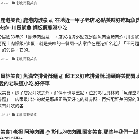
-12-20
彰化南投美食
化鹿港美食] 鹿港肉焿泉 @ 在地近一甲子老店,必點美味好吃魷魚
肉炸+川燙魷魚,銅板價鹿港小吃
於民國53年的「鹿港肉焿泉」，店家招牌必點就是魷魚肉羹豬肉炸+川燙魷
再配上肉燥飯+滷蛋，就是美味的一餐啊～店家位在鹿港知名老店「王罔麵
的旁邊，它的...
-08-20
彰化南投美食
化員林美食] 魚滿堂排骨酥麵 @ 超正又好吃排骨酥,湯頭鮮美開胃,
愛的老味道小吃,好停車
找美食，除了店家好吃之外，好停車也是重點，位於彰化員林的「魚滿堂
骨麵」，店家最出名的就是那超正點又好吃的排骨酥，再搭配鮮美開胃的
有好吃的各...
-08-13
彰化南投美食
化美食] 老担 阿璋肉圓 @ 彰化必吃肉圓,國宴美食,那些年我們一起