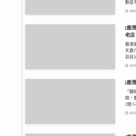
數挺不
2020
[鹿
老店
鹿港
天要
苔目冰
2020
[鹿
「麵
間，
2間 G
2020