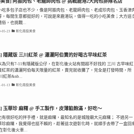
港美食] 阿振肉包、老龍師肉包 @ 挑戰鹿港2大肉包排隊名店
小吃多包子店也不少，像是阿振肉包、老龍師肉包、老成珍肉包、玉香津
等，每間生意都挺好的，可說是來鹿港玩，值得一吃的小吃美食；大方這
俗，也挑戰...
-05-23
彰化南投美食
化] 隱藏版 三川紅茶 @ 瀟灑阿伯賣的好喝古早味紅茶
以為只有7-11有隱藏版公仔，在彰化後火站有間超不好找的 三川 古早味紅
賣紅茶的瀟灑阿伯每天限量的紅茶，賣完就收攤了，完全是打發時間，所
川紅茶&nb...
-01-13
彰化南投美食
化] 玉華珍 麻糬 @ 手工製作，皮薄餡飽滿，好吃～
也有很好吃的拌手禮，就是麻糬，最知名的是城隍廟大元麻糬； 不過另一
華珍麻糬，我覺得也挺不賴的，趁著這次遊彰化時，就順手去帶了一盒回
在彰化後火車...