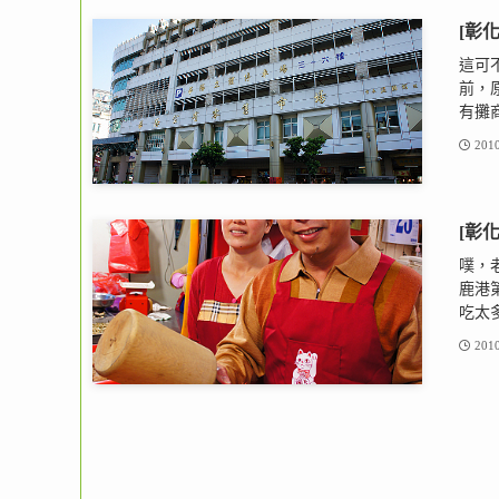
[彰
這可
前，
有攤商
2010
[彰
噗，
鹿港
吃太多
2010