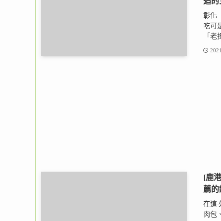
追的
彰化
吃可
「老担
2021
[鹿
薦的
在這
肉包