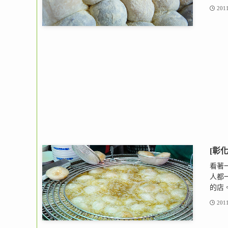
2011
[彰
看著
人都
的店。
2011