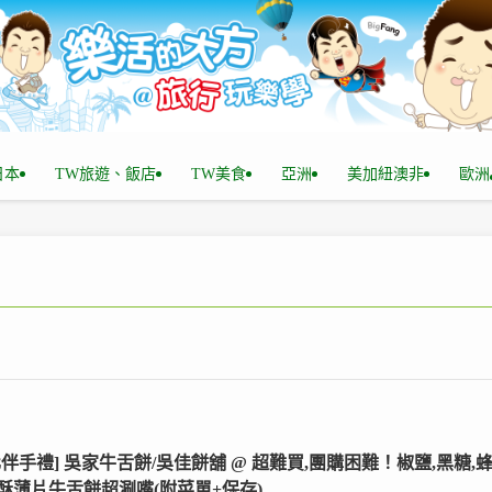
n日本
TW旅遊、飯店
TW美食
亞洲
美加紐澳非
歐洲
化伴手禮] 吳家牛舌餅/吳佳餅舖 @ 超難買,團購困難！椒鹽,黑糖,
酥薄片牛舌餅超涮嘴(附菜單+保存)