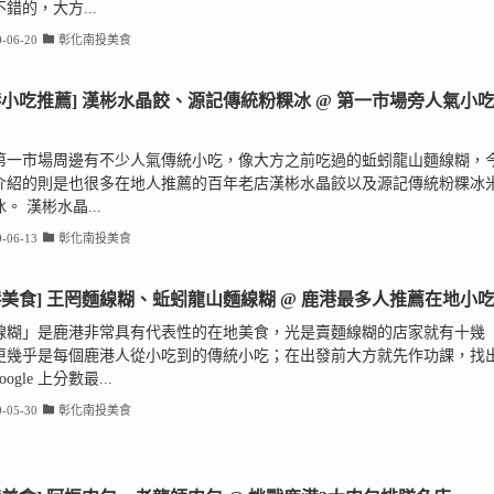
錯的，大方...
-06-20
彰化南投美食
港小吃推薦] 漢彬水晶餃、源記傳統粉粿冰 @ 第一市場旁人氣小
第一市場周邊有不少人氣傳統小吃，像大方之前吃過的蚯蚓龍山麵線糊，
介紹的則是也很多在地人推薦的百年老店漢彬水晶餃以及源記傳統粉粿冰
。 漢彬水晶...
-06-13
彰化南投美食
港美食] 王罔麵線糊、蚯蚓龍山麵線糊 @ 鹿港最多人推薦在地小
線糊」是鹿港非常具有代表性的在地美食，光是賣麵線糊的店家就有十幾
更幾乎是每個鹿港人從小吃到的傳統小吃；在出發前大方就先作功課，找
oogle 上分數最...
-05-30
彰化南投美食