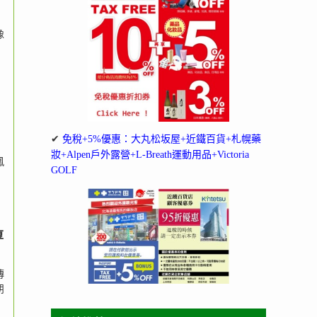
像
✔
免稅+5%優惠：大丸松坂屋+近鐵百貨+札幌藥
妝+Alpen戶外露營+L-Breath運動用品+Victoria
鳳
GOLF
厚
傳
朋