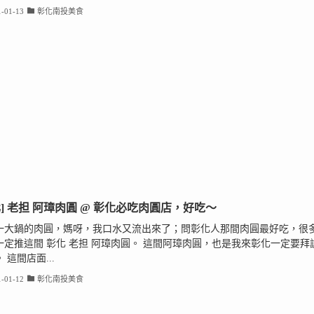
-01-13
彰化南投美食
化] 老担 阿璋肉圓 @ 彰化必吃肉圓店，好吃～
一大鍋的肉圓，媽呀，我口水又流出來了；問彰化人那間肉圓最好吃，很
一定推這間 彰化 老担 阿璋肉圓。 這間阿璋肉圓，也是我來彰化一定要拜
 這間店面...
-01-12
彰化南投美食