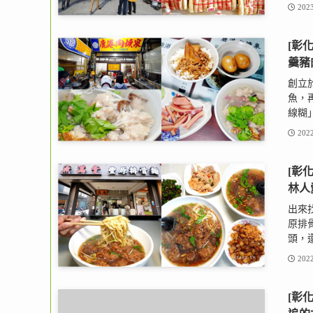
2023
[彰
羹豬
創立
魚，
線糊」
2022
[彰
林人
出來
原排
頭，還
2022
[彰