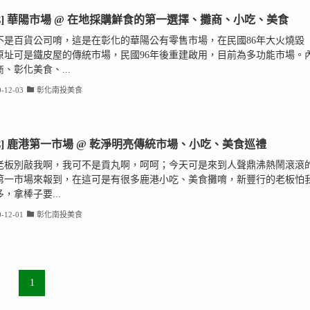
化] 華陽市場 @ 在地採購鮮食的第一選擇、攤商、小吃、美食
不是百貨公司唷，這是在彰化的華陽公有零售市場，在民國86年大火燒毀
原址可是鐵皮屋的傳統市場，民國96年後重建啟用，目前為多功能市場。
、彰化美食、...
-12-03
彰化南投美食
化] 鹿港第一市場 @ 乾淨明亮傳統市場、小吃、美食巡禮
老板別敲我啊，我可不是貢丸啊，呵呵；今天可是來到人聲鼎沸熱鬧滾滾
第一市場來報到，在這可是有很多鹿港小吃、美食攤唷，新豐行的老板怕
，拿棒子要...
-12-01
彰化南投美食
1