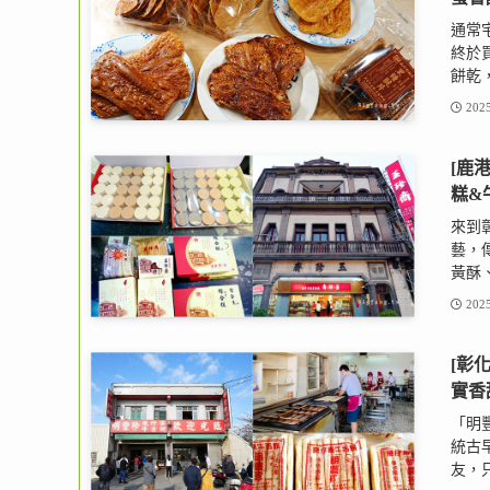
通常
終於
餅乾，
2025
[鹿
糕&
來到
藝，
黃酥、
2025
[彰
實香
「明
統古
友，只