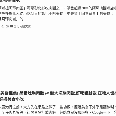
女孩拍攝地
「老担阿璋肉圓」可是彰化必吃肉圓之一，販售超過70年的阿璋肉圓老店
是許多彰化人從小吃到大的彰化小吃美食，更是曾上國宴餐桌上的美食；
阿璋肉圓」的...
-01-08
彰化南投美食
港美食推薦] 黑豬灶爌肉飯 @ 超大塊爌肉飯,好吃豬腳飯,在地人也
銅板美食小吃
次鹿港行之前，大方先在網路上做了一些功課，鹿港美食不外乎是麵線糊
、芋仔肉丸等等，這間黑豬灶爌肉飯，網路食記沒那麼多，Google一下，