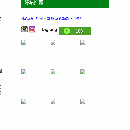
好站推薦
via’s旅行札記
。
愛旅遊的貓奴‧小梨
肉
103
員
豐
湯