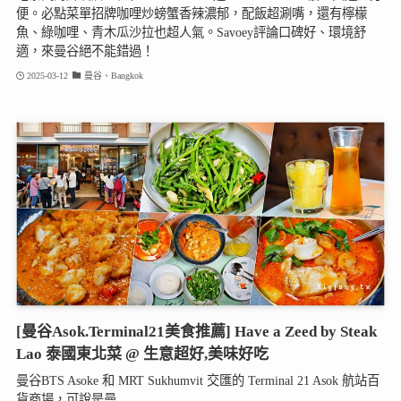
便。必點菜單招牌咖哩炒螃蟹香辣濃郁，配飯超涮嘴，還有檸檬
魚、綠咖哩、青木瓜沙拉也超人氣。Savoey評論口碑好、環境舒
適，來曼谷絕不能錯過！
2025-03-12
曼谷、Bangkok
[曼谷Asok.Terminal21美食推薦] Have a Zeed by Steak
Lao 泰國東北菜 @ 生意超好,美味好吃
曼谷BTS Asoke 和 MRT Sukhumvit 交匯的 Terminal 21 Asok 航站百
貨商場，可說是曼...