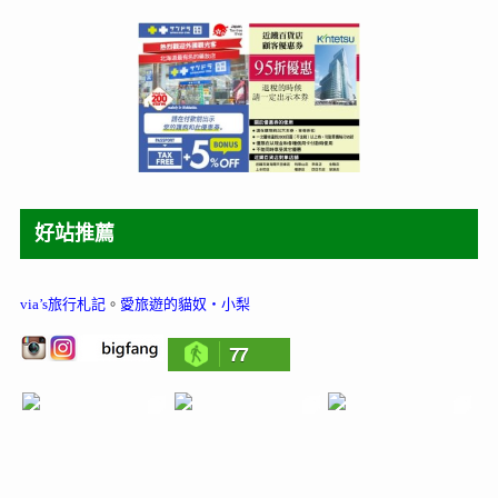
好站推薦
via’s旅行札記
。
愛旅遊的貓奴‧小梨
77