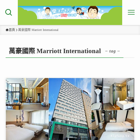
首頁
萬豪國際 Marriott International
萬豪國際 Marriott International
– tag –