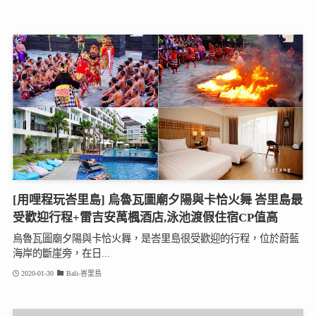
[用哩程玩峇里島] 烏魯瓦圖廟夕陽與卡恰火舞 峇里島最
受歡迎行程+雷吉安萬楓酒店,泳池渡假住宿CP值高
烏魯瓦圖廟夕陽與卡恰火舞，是峇里島很受歡迎的行程，位於蔚藍
海岸的斷崖旁，在日...
2020-01-30
Bali-峇里島