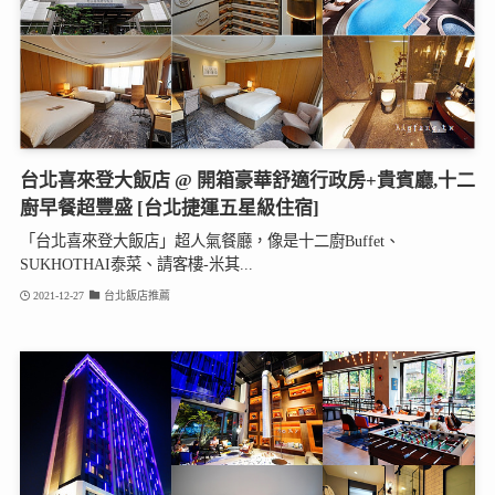
台北喜來登大飯店 @ 開箱豪華舒適行政房+貴賓廳,十二
廚早餐超豐盛 [台北捷運五星級住宿]
「台北喜來登大飯店」超人氣餐廳，像是十二廚Buffet、
SUKHOTHAI泰菜、請客樓-米其...
2021-12-27
台北飯店推薦