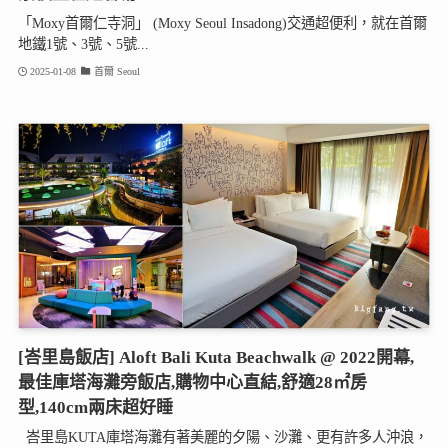
「Moxy首爾仁寺洞」 (Moxy Seoul Insadong)交通超便利，就在首爾
地鐵1號、3號、5號...
2025-01-08
首爾 Seoul
[峇里島飯店] Aloft Bali Kuta Beachwalk @ 2022開幕,
最佳庫塔海灘旁飯店,購物中心直結,舒適28㎡房
型,140cm兩床超好睡
峇里島KUTA庫塔海灘有著美麗的夕陽、沙灘、更有許多人沖浪，