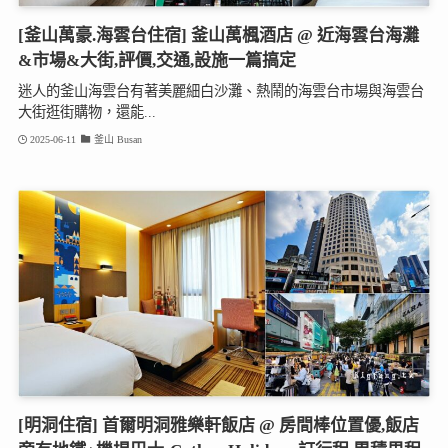
[釜山萬豪.海雲台住宿] 釜山萬楓酒店 @ 近海雲台海灘
&市場&大街,評價,交通,設施一篇搞定
迷人的釜山海雲台有著美麗細白沙灘、熱鬧的海雲台市場與海雲台
大街逛街購物，還能...
2025-06-11
釜山 Busan
[明洞住宿] 首爾明洞雅樂軒飯店 @ 房間棒位置優,飯店