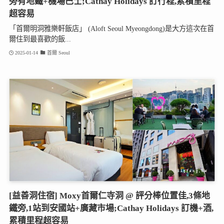
旁有地鐵+機場巴士;Cathay Holidays 訂行程,累積里程
超容易
「首爾明洞雅樂軒飯店」 (Aloft Seoul Myeongdong)是大方這次在首
爾住到最喜歡的飯...
2025-01-14
首爾 Seoul
[益善洞住宿] Moxy首爾仁寺洞 @ 評分棒位置佳,3條地
鐵旁,1站到安國站+廣藏市場;Cathay Holidays 訂機+酒,
累積里程超容易