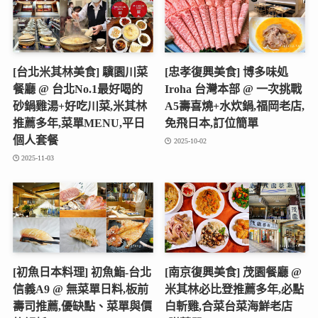
[台北米其林美食] 驥園川菜
[忠孝復興美食] 博多味処
餐廳 @ 台北No.1最好喝的
Iroha 台灣本部 @ 一次挑戰
砂鍋雞湯+好吃川菜,米其林
A5壽喜燒+水炊鍋,福岡老店,
推薦多年,菜單MENU,平日
免飛日本,訂位簡單
個人套餐
2025-10-02
2025-11-03
[初魚日本料理] 初魚鮨-台北
[南京復興美食] 茂園餐廳 @
信義A9 @ 無菜單日料,板前
米其林必比登推薦多年,必點
壽司推薦,優缺點、菜單與價
白斬雞,合菜台菜海鮮老店