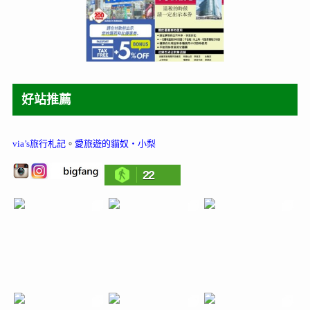
好站推薦
via’s旅行札記
。
愛旅遊的貓奴‧小梨
22