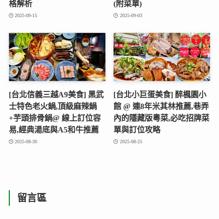
格解析
(附菜單)
2025-09-15
2025-09-03
[台北信義三越A9美食] 黑武
[台北小巨蛋美食] 醉楓園小
士特色老火鍋,頂級麻辣鍋
館 @ 連8年米其林推薦,巷弄
+芋頭排骨鍋@ 線上訂位容
內的隱藏版粵菜,必吃招牌菜
易,經典湯底與A5和牛推薦
單與訂位攻略
2025-08-30
2025-08-25
留言區