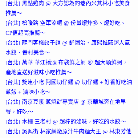
[台北] 黑點雞肉 @ 大方認為的巷內米其林小吃美食
推薦～
[台北] 松隆路 空軍涼麵 @ 份量爆炸多、爆好吃、
CP值超高推薦～
[台北] 龍門客棧餃子館 @ 舒國治、康熙推薦超人氣
水餃、眷村美食～
[台北] 萬華 華江橋頭 布袋鮮之蚵 ＠ 超大顆鮮蚵，
產地直送好滋味小吃推薦～
[台北] 雙連小吃 阿國切仔麵 @ 切仔麵 + 好香好吃油
蔥飯 + 滷味小吃～
[台北] 南京豆漿 蔥燒餅專賣店 @ 京華城旁在地早
餐，好吃～
[台北] 木柵 三老村 @ 超棒的滷味，好吃的水餃～
[台北] 吳興街 林家藥燉原汁牛肉麵大王 @ 林東芳他