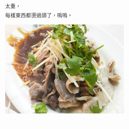
太重，
每樣東西都燙過頭了，嗚嗚。