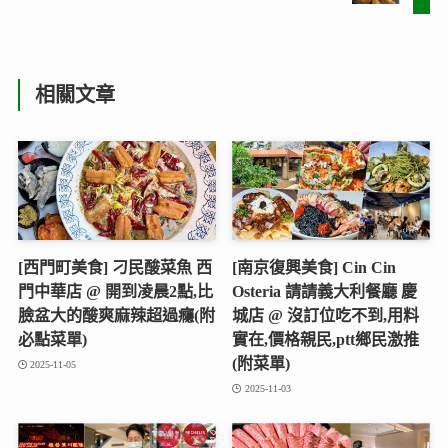
相關文章
[西門町美食] 刁民酸菜魚 西
[南京復興美食] Cin Cin
門中華店 @ 開到凌晨2點,比
Osteria 請請義大利餐廳 慶
臉盆大的酸爽麻辣超過癮(附
城店 @ 沒訂位吃不到,用料
必點菜單)
實在,價格親民,ptt鄉民激推
(附菜單)
2025-11-05
2025-11-03