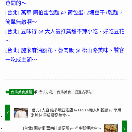
爸開的～
[台北] 萬華 阿伯蛋包麵 @ 荷包蛋+2塊豆干+乾麵，
簡單無敵啊～
[台北] 豆味行 @ 大人氣推薦甜不辣小吃、好吃豆花
～
[台北] 施家麻油腰花、魯肉飯 @ 松山路美味、饕客
一吃成主顧～
台北美食推薦
台北小吃
台北美食
捷運古亭站
[台北] 大直 維多麗亞酒店 la FESTA義大利餐廳 @ 享用
米其林 星級饗宴美食～
[台北] 開封街 華南排骨便當 @ 老字號便當店～