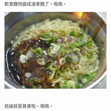
乾意麵快變成湯意麵了，嗚嗚。
結論就是普普啦，嗚嗚。