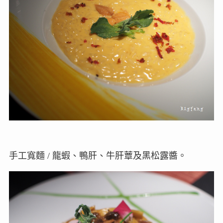
手工寬麵 / 龍蝦、鴨肝、牛肝蕈及黑松露醬。