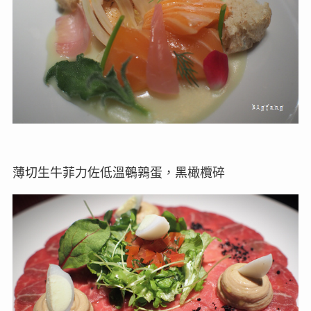
薄切生牛菲力佐低溫鵪鶉蛋，黑橄欖碎