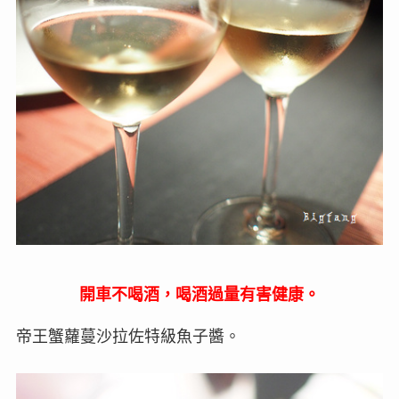
開車不喝酒，喝酒過量有害健康。
帝王蟹蘿蔓沙拉佐特級魚子醬。