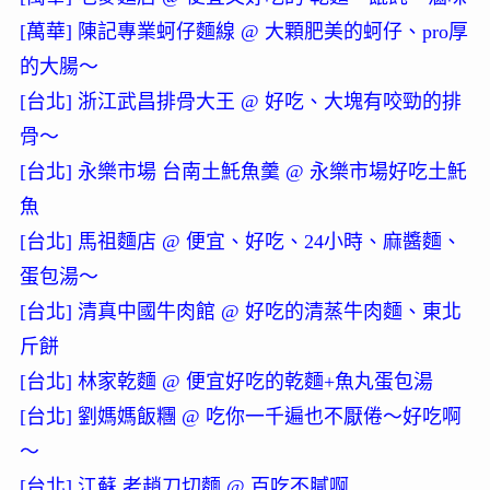
[萬華] 陳記專業蚵仔麵線 @ 大顆肥美的蚵仔、pro厚
的大腸～
[台北] 浙江武昌排骨大王 @ 好吃、大塊有咬勁的排
骨～
[台北] 永樂市場 台南土魠魚羹 @ 永樂市場好吃土魠
魚
[台北] 馬祖麵店 @ 便宜、好吃、24小時、麻醬麵、
蛋包湯～
[台北] 清真中國牛肉館 @ 好吃的清蒸牛肉麵、東北
斤餅
[台北] 林家乾麵 @ 便宜好吃的乾麵+魚丸蛋包湯
[台北] 劉媽媽飯糰 @ 吃你一千遍也不厭倦～好吃啊
～
[台北] 江蘇 老趙刀切麵 @ 百吃不膩啊