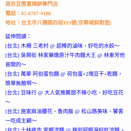
南京豆漿蔥燒餅專門店
電話：02-8787-9188
地址：台北市八德路四段193號(京華城斜對面)
延伸閱讀：
[台北] 木柵 三老村 @ 超棒的滷味，好吃的水餃～
[台北] 吳興街 林家藥燉原汁牛肉麵大王 @ 林東芳他
爸開的～
[台北] 萬華 阿伯蛋包麵 @ 荷包蛋+2塊豆干+乾麵，
簡單無敵啊～
[台北] 豆味行 @ 大人氣推薦甜不辣小吃、好吃豆花
～
[台北] 施家麻油腰花、魯肉飯 @ 松山路美味、饕客
一吃成主顧～
[台北] 士林夜市 家鄉涼麵 @ 辣到留眼淚好吃涼麵 +