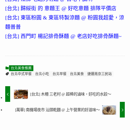
[台北] 歸綏街 的 意麵王 @ 好吃意麵 排隊平價店
[台北] 東區粉圓 & 東區特製涼麵 @ 粉圓我超愛，涼
麵普普
[台北] 西門町 楊記排骨酥麵 @ 老店好吃排骨酥麵~
台北美食推薦
台北中式早餐
台北小吃
台北早餐
台北美食
捷運南京三民站
[台北] 木柵 三老村 @ 超棒的滷味，好吃的水餃～
[萬華] 南機場夜市 汕頭乾麵 @ 上午營業的好滋味～