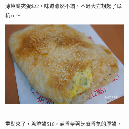
薄燒餅夾蛋$22，味道雖然不錯，不過大方想起了阜
杭xd～
重點來了，蔥燒餅$16，蔥香帶著芝麻香氣的厚餅，