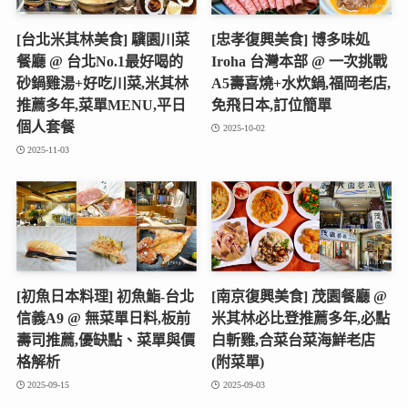
[台北米其林美食] 驥園川菜
[忠孝復興美食] 博多味処
餐廳 @ 台北No.1最好喝的
Iroha 台灣本部 @ 一次挑戰
砂鍋雞湯+好吃川菜,米其林
A5壽喜燒+水炊鍋,福岡老店,
推薦多年,菜單MENU,平日
免飛日本,訂位簡單
個人套餐
2025-10-02
2025-11-03
[初魚日本料理] 初魚鮨-台北
[南京復興美食] 茂園餐廳 @
信義A9 @ 無菜單日料,板前
米其林必比登推薦多年,必點
壽司推薦,優缺點、菜單與價
白斬雞,合菜台菜海鮮老店
格解析
(附菜單)
2025-09-15
2025-09-03