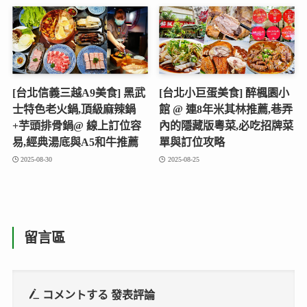
[台北信義三越A9美食] 黑武
[台北小巨蛋美食] 醉楓園小
士特色老火鍋,頂級麻辣鍋
館 @ 連8年米其林推薦,巷弄
+芋頭排骨鍋@ 線上訂位容
內的隱藏版粵菜,必吃招牌菜
易,經典湯底與A5和牛推薦
單與訂位攻略
2025-08-30
2025-08-25
留言區
コメントする
發表評論