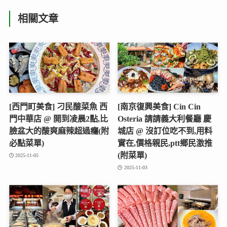
相關文章
[西門町美食] 刁民酸菜魚 西
[南京復興美食] Cin Cin
門中華店 @ 開到凌晨2點,比
Osteria 請請義大利餐廳 慶
臉盆大的酸爽麻辣超過癮(附
城店 @ 沒訂位吃不到,用料
必點菜單)
實在,價格親民,ptt鄉民激推
(附菜單)
2025-11-05
2025-11-03