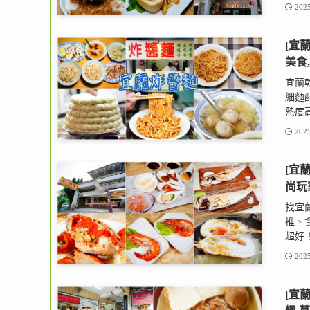
2025
[宜
美食
宜蘭
細麵
熱度高
2025
[宜
尚玩
找宜
推、
超好！
2025
[宜