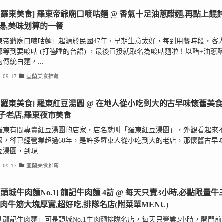
蘭羅東美食] 羅東帝爺廟口喥咕麵 @ 香氣十足油蔥醋麵,再點上餛
湯,美味划算的一餐
東帝爺廟口喥咕麵」起源於民國47年，早期生意太好，每到用餐時段，客
都等到要喥咕 (打瞌睡的台語) ，最後直接就取名為喥咕麵啦！以醋+油蔥
傳統白麵，...
-09-17
宜蘭美食推薦
蘭羅東美食] 羅東紅豆湯圓 @ 在地人從小吃到大的古早味懷舊美食
子老店,羅東夜市美食
羅東有間專賣紅豆湯圓的店家，店名就叫「羅東紅豆湯圓」，外觀看起來
眼，卻已經營業超過60年，是許多羅東人從小吃到大的老店，那懷舊古早
湯圓，到現...
-09-17
宜蘭美食推薦
蘭頭城牛肉麵No.1] 龍記牛肉麵 4訪 @ 每天只賣3小時,必點限量牛
牛肉牛筋大塊厚實,超好吃,排隊名店(附菜單MENU)
「龍記牛肉麵」可是頭城No.1牛肉麵排隊名店，每天只營業3小時，開門前