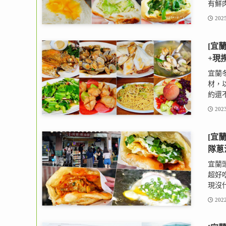
有鮮肉
2025
[宜
+現
宜蘭
材，
約還不
2023
[宜
隊蔥
宜蘭
超好
現沒什
2022