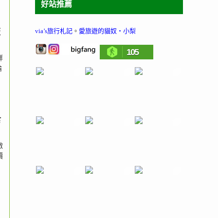
好站推薦
via’s旅行札記
。
愛旅遊的貓奴‧小梨
板
105
鮮
論
食
激
價