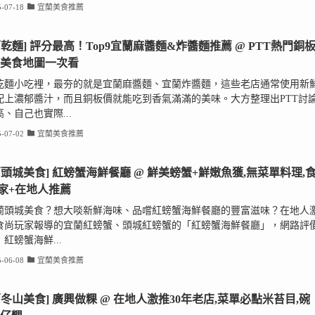
-07-18
宜蘭美食推薦
蘭乾麵] 評分最高！Top9宜蘭麻醬麵&炸醬麵推薦 @ PTT熱門銅
,美食地圖一次看
乾麵小吃裡，最夯的就是宜蘭麻醬麵、宜蘭炸醬麵，這些老店通常使用新
配上濃郁醬汁，而且銅板價就能吃到香氣滿滿的美味。大方整理出PTT討
、自己也實際...
-07-02
宜蘭美食推薦
蘭頭城美食] 紅螃蟹海鮮餐廳 @ 鮮美螃蟹+鮮嫩魚獲,無菜單料理,
家+在地人推薦
蘭頭城美食？想大啖新鮮海味、品嚐紅螃蟹海鮮餐廳的豐富滋味？在地人
食尚玩家報導的宜蘭紅螃蟹、頭城紅螃蟹的「紅螃蟹海鮮餐廳」，網路評
紅螃蟹海鮮...
-06-08
宜蘭美食推薦
蘭冬山美食] 廣興做粿 @ 在地人激推30年老店,菜單必點米苔目,碗