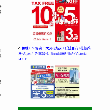
烏
客
✔
免稅+5%優惠：大丸松坂屋+近鐵百貨+札幌藥
植
妝+Alpen戶外露營+L-Breath運動用品+Victoria
美
GOLF
也
1