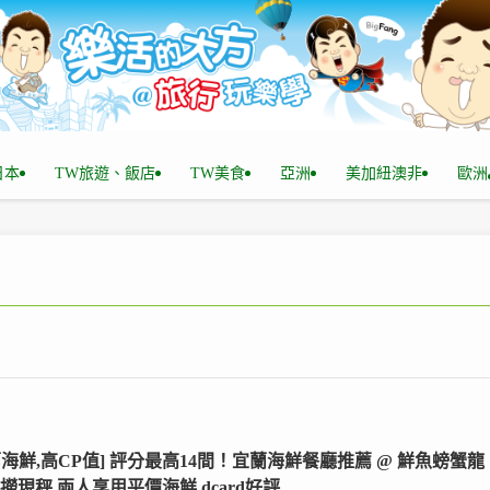
n日本
TW旅遊、飯店
TW美食
亞洲
美加紐澳非
歐洲
蘭海鮮,高CP值] 評分最高14間！宜蘭海鮮餐廳推薦 @ 鮮魚螃蟹龍
現撈現秤,兩人享用平價海鮮,dcard好評