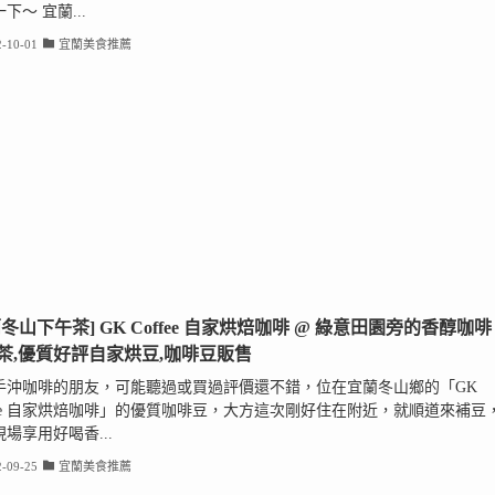
下～ 宜蘭...
-10-01
宜蘭美食推薦
蘭冬山下午茶] GK Coffee 自家烘焙咖啡 @ 綠意田園旁的香醇咖啡
茶,優質好評自家烘豆,咖啡豆販售
手沖咖啡的朋友，可能聽過或買過評價還不錯，位在宜蘭冬山鄉的「GK
ffee 自家烘焙咖啡」的優質咖啡豆，大方這次剛好住在附近，就順道來補豆
場享用好喝香...
-09-25
宜蘭美食推薦