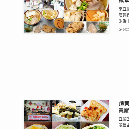
粿,
來宜
廣興
米香十
2025
[宜
高麗
宜蘭
販售