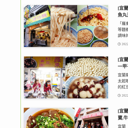
[宜
魚丸
「羅
等麵
調味的
2022
[宜
一甲
宜蘭
太起
的紅豆
2022
[宜
寶,
宜蘭