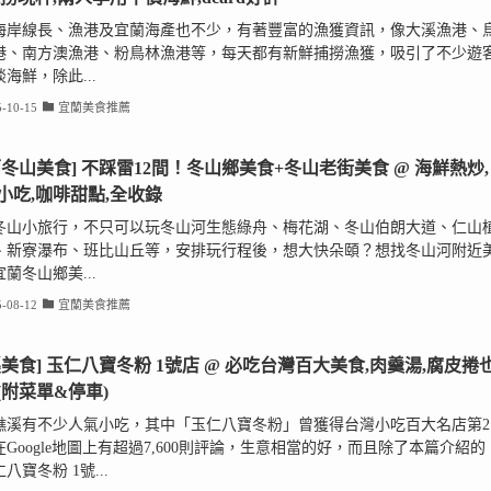
海岸線長、漁港及宜蘭海產也不少，有著豐富的漁獲資訊，像大溪漁港、
港、南方澳漁港、粉鳥林漁港等，每天都有新鮮捕撈漁獲，吸引了不少遊
海鮮，除此...
-10-15
宜蘭美食推薦
蘭冬山美食] 不踩雷12間！冬山鄉美食+冬山老街美食 @ 海鮮熱炒,
小吃,咖啡甜點,全收錄
冬山小旅行，不只可以玩冬山河生態綠舟、梅花湖、冬山伯朗大道、仁山
、新寮瀑布、班比山丘等，安排玩行程後，想大快朵頤？想找冬山河附近
蘭冬山鄉美...
-08-12
宜蘭美食推薦
溪美食] 玉仁八寶冬粉 1號店 @ 必吃台灣百大美食,肉羹湯,腐皮捲
(附菜單&停車)
礁溪有不少人氣小吃，其中「玉仁八寶冬粉」曾獲得台灣小吃百大名店第2
Google地圖上有超過7,600則評論，生意相當的好，而且除了本篇介紹的
八寶冬粉 1號...