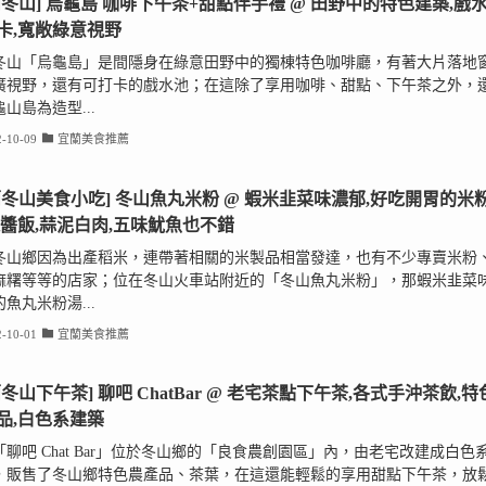
蘭冬山] 烏龜島 咖啡下午茶+甜點伴手禮 @ 田野中的特色建築,戲
卡,寬敞綠意視野
冬山「烏龜島」是間隱身在綠意田野中的獨棟特色咖啡廳，有著大片落地
廣視野，還有可打卡的戲水池；在這除了享用咖啡、甜點、下午茶之外，
山島為造型...
-10-09
宜蘭美食推薦
蘭冬山美食小吃] 冬山魚丸米粉 @ 蝦米韭菜味濃郁,好吃開胃的米
辣醬飯,蒜泥白肉,五味魷魚也不錯
冬山鄉因為出產稻米，連帶著相關的米製品相當發達，也有不少專賣米粉
麻糬等等的店家；位在冬山火車站附近的「冬山魚丸米粉」，那蝦米韭菜
魚丸米粉湯...
-10-01
宜蘭美食推薦
蘭冬山下午茶] 聊吧 ChatBar @ 老宅茶點下午茶,各式手沖茶飲,特
品,白色系建築
「聊吧 Chat Bar」位於冬山鄉的「良食農創園區」內，由老宅改建成白色
，販售了冬山鄉特色農產品、茶葉，在這還能輕鬆的享用甜點下午茶，放