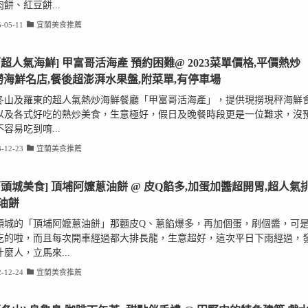
餅、紅豆餅...
-05-11
宜蘭美食推薦
蘭超人氣海鮮] 甲富哥活海產 預約困難@ 2023菜單價格,平價熱炒
撈海鮮名店,餐後超澎湃水果盤,附菜單,有停車場
冬山及羅東的超人氣熱炒海鮮餐廳「甲富哥活海產」，提供現撈現秤海鮮
以及各式好吃的熱炒美食，生意極好，假日及晚餐時段更是一位難求，沒
容易吃到唷...
-12-23
宜蘭美食推薦
蘭頭城美食] 頂埔阿嬤蔥油餅 @ 皮Q餡多,加蛋加醬超開胃,超人氣
油餅
頭城的「頂埔阿嬤蔥油餅」那麵皮Q、蔥餡爆多，再加個蛋，刷個醬，可
吃的啦，而且每次開車經過都大排長龍，生意超好，這次平日下雨經過，
麼人，立馬來...
-12-24
宜蘭美食推薦