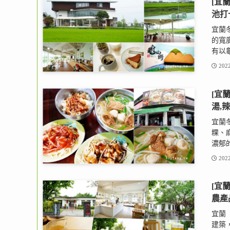
[宜
池打
宜蘭
的寬
有以龜
2022
[宜
湯,
宜蘭
粿、
濃郁的
2022
[宜
農產
宜蘭
建築