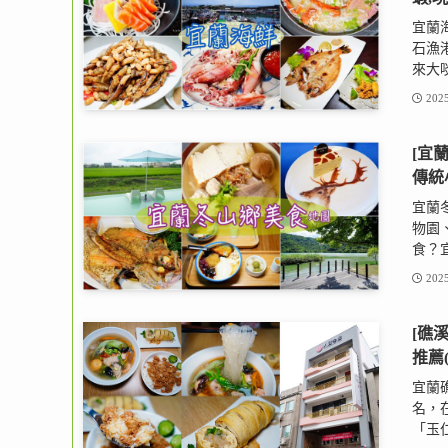
宜蘭
石漁
來大啖
2025
[宜
傳統
宜蘭
物園
食？宜
2025
[礁
推薦
宜蘭
名，在
「玉仁