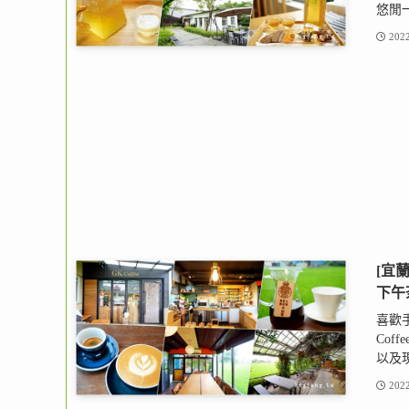
悠閒一
2022
[宜
下午
喜歡
Co
以及現
2022