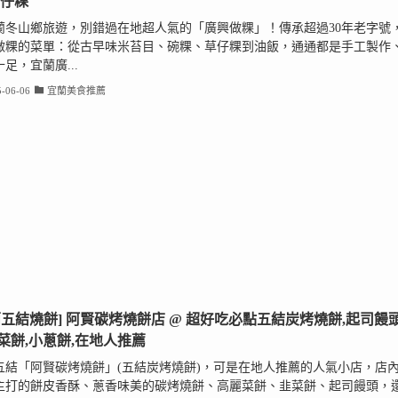
草仔粿
蘭冬山鄉旅遊，別錯過在地超人氣的「廣興做粿」！傳承超過30年老字號
做粿的菜單：從古早味米苔目、碗粿、草仔粿到油飯，通通都是手工製作
足，宜蘭廣...
-06-06
宜蘭美食推薦
蘭五結燒餅] 阿賢碳烤燒餅店 @ 超好吃必點五結炭烤燒餅,起司饅頭
菜餅,小蔥餅,在地人推薦
五結「阿賢碳烤燒餅」(五結炭烤燒餅)，可是在地人推薦的人氣小店，店
主打的餅皮香酥、蔥香味美的碳烤燒餅、高麗菜餅、韭菜餅、起司饅頭，