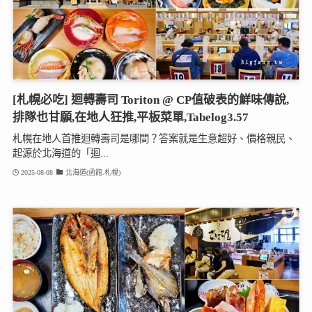
[札幌必吃] 迴轉壽司 Toriton @ CP值破表的鮮味傳說,
排隊也甘願,在地人狂推,平板菜單,Tabelog3.57
札幌在地人首推迴轉壽司是哪間？答案就是生意超好、價格親民、
起源於北海道的「迴...
2025-08-08
北海道(函館.札幌)