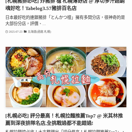
[札幌豬排必吃] 炸豬排 檍 札幌薄野店 @ 厚切多汁超銷
魂好吃！Tabelog3.57豬排百名店
日本最好吃的連鎖豬排「とんかつ檍」擁有多間分店，很神奇的是
大部份分店，評價、...
2025-07-23
北海道(函館.札幌)
[札幌必吃] 評分最高！札幌拉麵推薦Top7 @ 米其林推
薦到深夜排隊名店,全挑戰過都不能錯過!
札幌拉麵控必收！大方整理出「評分最高！札幌拉麵推薦Top7」，