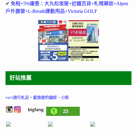
✔
免稅+5%優惠：大丸松坂屋+近鐵百貨+札幌藥妝+Alpen
戶外露營+L-Breath運動用品+Victoria GOLF
好站推薦
via’s旅行札記
。
愛旅遊的貓奴‧小梨
23