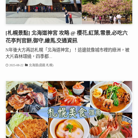
[札幌景點] 北海道神宮 攻略 @ 櫻花,紅葉,雪景,必吃六
花亭判官餅,御守,繪馬,交通資訊
N年後大方再訪札幌「北海道神宮」！這邊就像城市裡的綠洲，被
大片森林環繞，四季都...
2025-08-22
北海道(函館.札幌)