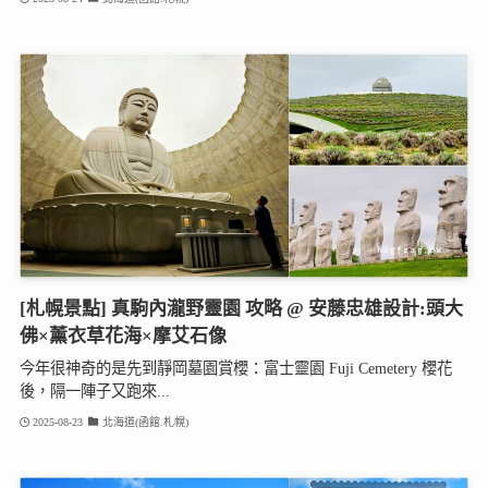
[札幌景點] 真駒內瀧野靈園 攻略 @ 安藤忠雄設計:頭大
佛×薰衣草花海×摩艾石像
今年很神奇的是先到靜岡墓園賞櫻：富士靈園 Fuji Cemetery 櫻花
後，隔一陣子又跑來...
2025-08-23
北海道(函館.札幌)