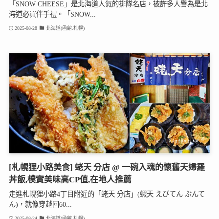
「SNOW CHEESE」是北海道人氣的排隊名店，被許多人譽為是北
海道必買伴手禮。「SNOW...
2025-08-28
北海道(函館.札幌)
[札幌狸小路美食] 蛯天 分店 @ 一碗入魂的懷舊天婦羅
丼飯,樸實美味高CP值,在地人推薦
走進札幌狸小路4丁目附近的「蛯天 分店」(蝦天 えびてん ぶんて
ん)，就像穿越回60...
2025-08-24
北海道(函館.札幌)