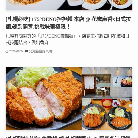
[札幌必吃] 175°DENO担担麵 本店 @ 花椒麻香x日式拉
麵,辣到開胃,挑戰味蕾極限！
札幌有間超夯的「175°DENO擔擔麺」，店家主打將四川花椒和日
式拉麵結合，做出香麻...
2025-07-24
北海道(函館.札幌)