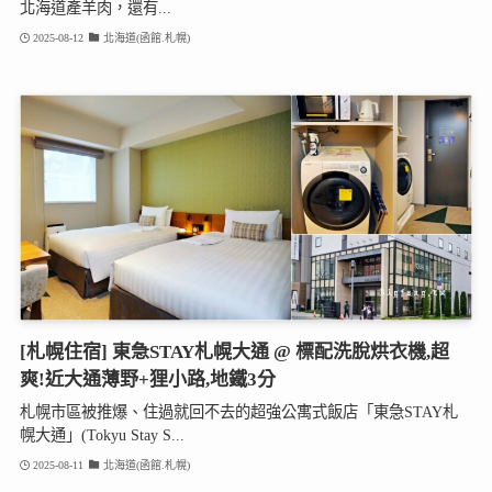
北海道產羊肉，還有...
2025-08-12
北海道(函館.札幌)
[札幌住宿] 東急STAY札幌大通 @ 標配洗脫烘衣機,超
爽!近大通薄野+狸小路,地鐵3分
札幌市區被推爆、住過就回不去的超強公寓式飯店「東急STAY札
幌大通」(Tokyu Stay S...
2025-08-11
北海道(函館.札幌)