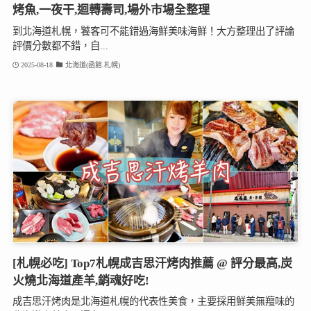
烤魚,一夜干,迴轉壽司,場外市場全整理
到北海道札幌，饕客可不能錯過海鮮美味海鮮！大方整理出了評論
評價分數都不錯，自...
2025-08-18
北海道(函館.札幌)
[札幌必吃] Top7札幌成吉思汗烤肉推薦 @ 評分最高,炭
火燒北海道產羊,銷魂好吃!
成吉思汗烤肉是北海道札幌的代表性美食，主要採用鮮美無羶味的