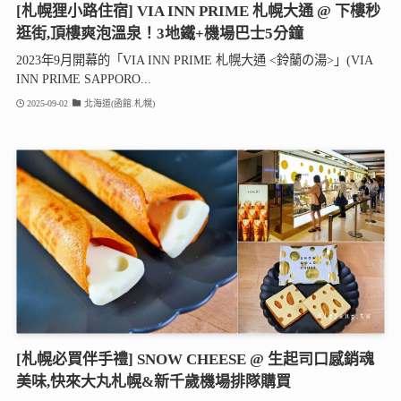
[札幌狸小路住宿] VIA INN PRIME 札幌大通 @ 下樓秒
逛街,頂樓爽泡溫泉！3地鐵+機場巴士5分鐘
2023年9月開幕的「VIA INN PRIME 札幌大通 <鈴蘭の湯>」(VIA
INN PRIME SAPPORO...
2025-09-02
北海道(函館.札幌)
[札幌必買伴手禮] SNOW CHEESE @ 生起司口感銷魂
美味,快來大丸札幌&新千歲機場排隊購買