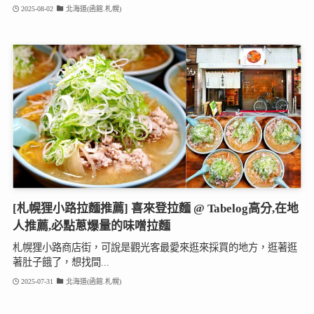
2025-08-02
北海道(函館.札幌)
[札幌狸小路拉麵推薦] 喜來登拉麵 @ Tabelog高分,在地
人推薦,必點蔥爆量的味噌拉麵
札幌狸小路商店街，可說是觀光客最愛來逛來採買的地方，逛著逛
著肚子餓了，想找間...
2025-07-31
北海道(函館.札幌)