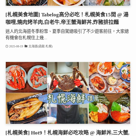
[札幌美食地圖] Tabelog高分必吃！札幌美食15間 @ 湯
咖哩,燒肉烤羊肉,白老牛,帝王蟹海鮮丼,炸豬排拉麵
迷人的北海道冬季粉雪、夏季自駕總吸引了不少遊客前往，大家總
有機會在札幌住上幾...
2025-08-19
北海道(函館.札幌)
[札幌美食] Hot9！札幌海鮮必吃攻略 @ 海鮮丼,三大蟹,