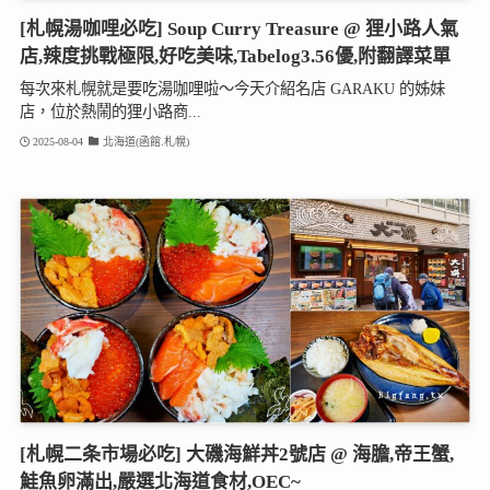
[札幌湯咖哩必吃] Soup Curry Treasure @ 狸小路人氣
店,辣度挑戰極限,好吃美味,Tabelog3.56優,附翻譯菜單
每次來札幌就是要吃湯咖哩啦～今天介紹名店 GARAKU 的姊妹
店，位於熱鬧的狸小路商...
2025-08-04
北海道(函館.札幌)
[札幌二条市場必吃] 大磯海鮮丼2號店 @ 海膽,帝王蟹,
鮭魚卵滿出,嚴選北海道食材,OEC~