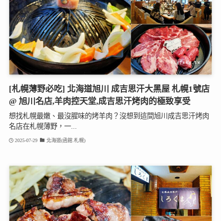
[札幌薄野必吃] 北海道旭川 成吉思汗大黑屋 札幌1號店
@ 旭川名店,羊肉控天堂,成吉思汗烤肉的極致享受
想找札幌最嫩、最沒腥味的烤羊肉？沒想到這間旭川成吉思汗烤肉
名店在札幌薄野，一...
2025-07-29
北海道(函館.札幌)