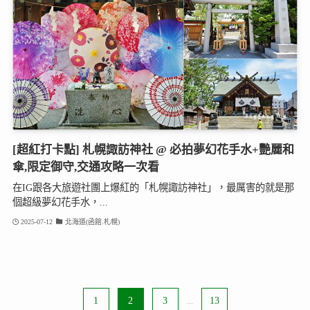
[超紅打卡點] 札幌諏訪神社 @ 必拍夢幻花手水+艷麗和
傘,限定御守,交通攻略一次看
在IG跟各大旅遊社團上爆紅的「札幌諏訪神社」，最厲害的就是那
個超級夢幻花手水，...
2025-07-12
北海道(函館.札幌)
1
2
3
...
13