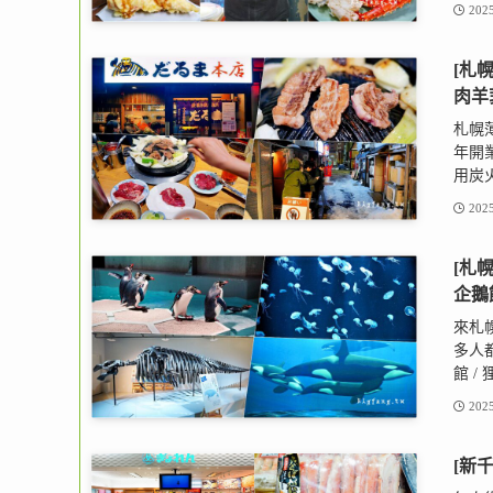
2025
[札幌
肉羊
札幌薄
年開
用炭火
2025
[札
企鵝
來札
多人
館 /
2025
[新