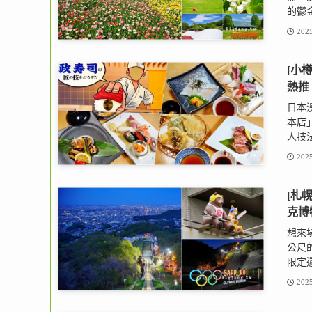
的鬱金
2025
[小
熱推
日本
本店
人技法
2025
[札
克博
想來
公尺
限定還
2025