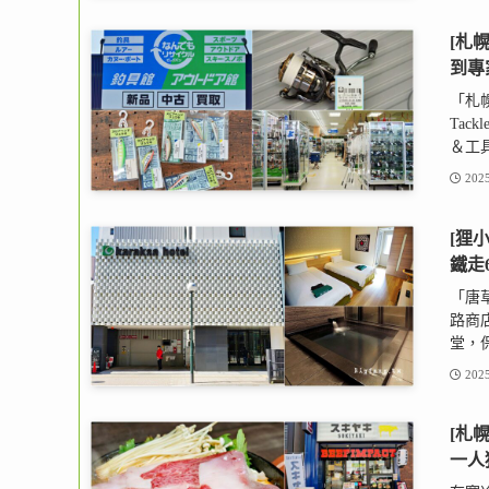
[札
到專
「札幌 
Tack
＆工具.
2025
[狸
鐵走
「唐草
路商
堂，保
2025
[札
一人