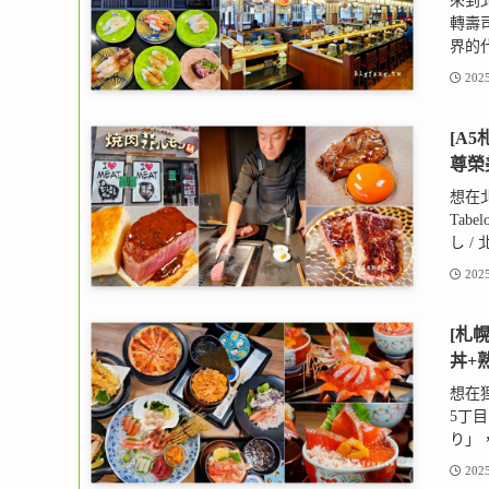
來到
轉壽
界的代
2025
[A
尊榮
想在
Tab
し / 
2025
[札幌
丼+熟
想在
5丁目
り」，
2025