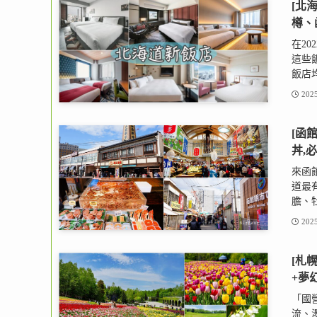
[北海
樽、
在2
這些飯
飯店均
2025
[函
丼,
來函
道最
膽、牡
2025
[札
+夢
「國
流、