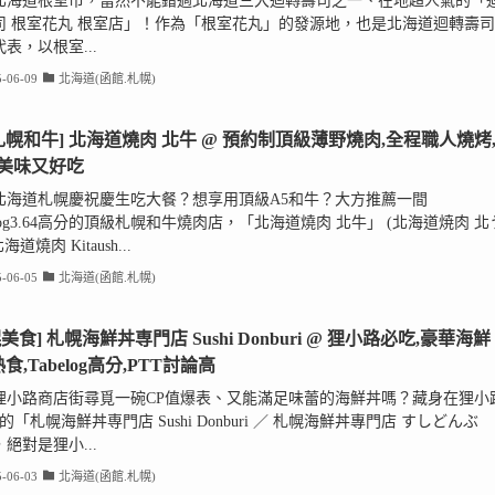
北海道根室市，當然不能錯過北海道三大迴轉壽司之一、在地超人氣的「
司 根室花丸 根室店」！作為「根室花丸」的發源地，也是北海道迴轉壽司
表，以根室...
-06-09
北海道(函館.札幌)
5札幌和牛] 北海道燒肉 北牛 @ 預約制頂級薄野燒肉,全程職人燒烤
美味又好吃
北海道札幌慶祝慶生吃大餐？想享用頂級A5和牛？大方推薦一間
elog3.64高分的頂級札幌和牛燒肉店，「北海道燒肉 北牛」 (北海道焼肉 北
北海道燒肉 Kitaush...
-06-05
北海道(函館.札幌)
美食] 札幌海鮮丼専門店 Sushi Donburi @ 狸小路必吃,豪華海鮮
食,Tabelog高分,PTT討論高
狸小路商店街尋覓一碗CP值爆表、又能滿足味蕾的海鮮丼嗎？藏身在狸小
的「札幌海鮮丼専門店 Sushi Donburi ／ 札幌海鮮丼專門店 すしどんぶ
絕對是狸小...
-06-03
北海道(函館.札幌)