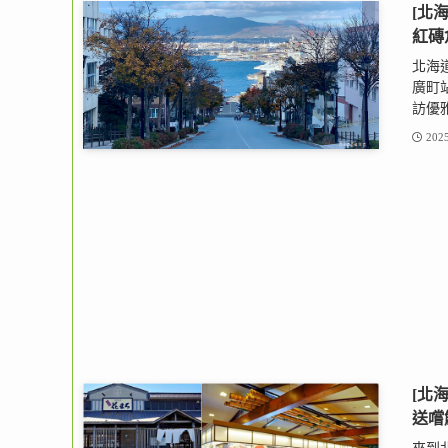
[北
紅磚
北海
廣町
訪優雅
2025
[北
送嚐