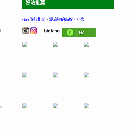
好站推薦
via’s旅行札記
。
愛旅遊的貓奴‧小梨
d
97
季