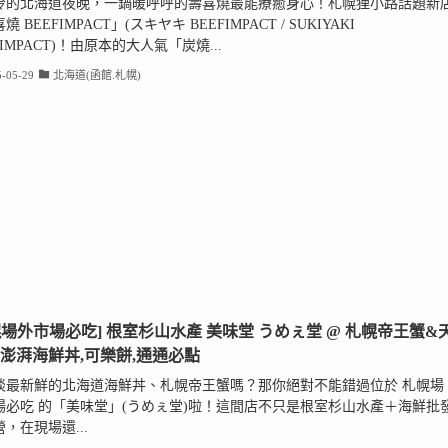
冷的北海道夜晚，一鍋暖呼呼的壽喜燒最能療癒身心！札幌狸小路話題新
燒 BEEFIMPACT」(スキヤキ BEEFIMPACT / SUKIYAKI
FIMPACT)！由原本的大人氣「炭燒...
-05-29
北海道(函館.札幌)
幌場外市場必吃] 根室杉山水產 美味堂 うめぇ堂 @ 札幌帝王蟹&
,澎湃海鮮丼,可樂餅,通通必點
啖最新鮮的北海道海鮮丼、札幌帝王蟹嗎？那你絕對不能錯過位於 札幌場
場必吃 的「美味堂」(うめぇ堂)啦！這間店不只是根室杉山水產＋海鮮批
，在現場還...