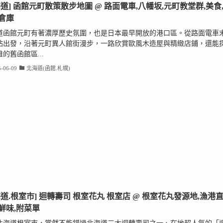
海道] 函館元町散策散步地圖 @ 路面電車,八幡坂,元町教堂群,美食
倉庫
道函館元町有著濃厚歷史氛圍，也是日本最早開放的港口區。從路面電車
站出發，沿著元町異人館街漫步，一路欣賞歐風木造屋與精緻店鋪，還能
的舊函館區...
-06-09
北海道(函館.札幌)
海道.根室市] 迴轉壽司 根室花丸 根室店 @ 根室花丸發源地,漁港
鮮味,附菜單