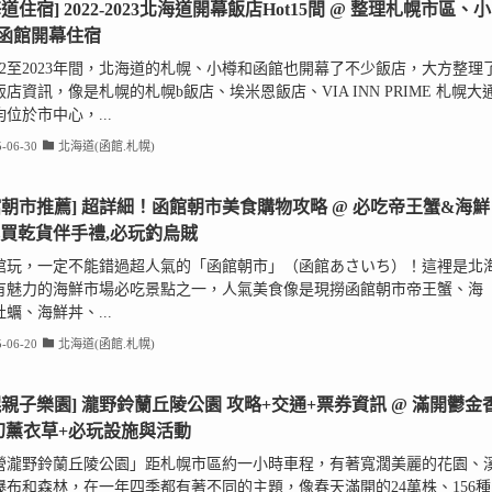
道住宿] 2022-2023北海道開幕飯店Hot15間 @ 整理札幌市區、小
函館開幕住宿
022至2023年間，北海道的札幌、小樽和函館也開幕了不少飯店，大方整理
店資訊，像是札幌的札幌b飯店、埃米恩飯店、VIA INN PRIME 札幌大
位於市中心，...
-06-30
北海道(函館.札幌)
館朝市推薦] 超詳細！函館朝市美食購物攻略 @ 必吃帝王蟹&海鮮
必買乾貨伴手禮,必玩釣烏賊
館玩，一定不能錯過超人氣的「函館朝市」（函館あさいち）！這裡是北
有魅力的海鮮市場必吃景點之一，人氣美食像是現撈函館朝市帝王蟹、海
蠣、海鮮丼、...
-06-20
北海道(函館.札幌)
幌親子樂園] 瀧野鈴蘭丘陵公園 攻略+交通+票券資訊 @ 滿開鬱金
幻薰衣草+必玩設施與活動
營瀧野鈴蘭丘陵公園」距札幌市區約一小時車程，有著寬濶美麗的花園、
瀑布和森林，在一年四季都有著不同的主題，像春天滿開的24萬株、156種