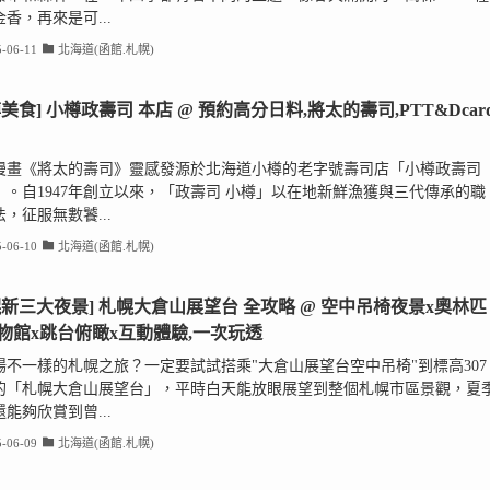
香，再來是可...
-06-11
北海道(函館.札幌)
樽美食] 小樽政壽司 本店 @ 預約高分日料,將太的壽司,PTT&Dcar
漫畫《將太的壽司》靈感發源於北海道小樽的老字號壽司店「小樽政壽司
」。自1947年創立以來，「政壽司 小樽」以在地新鮮漁獲與三代傳承的職
，征服無數饕...
-06-10
北海道(函館.札幌)
幌新三大夜景] 札幌大倉山展望台 全攻略 @ 空中吊椅夜景x奧林匹
物館x跳台俯瞰x互動體驗,一次玩透
場不一樣的札幌之旅？一定要試試搭乘"大倉山展望台空中吊椅"到標高307
的「札幌大倉山展望台」，平時白天能放眼展望到整個札幌市區景觀，夏
能夠欣賞到曾...
-06-09
北海道(函館.札幌)