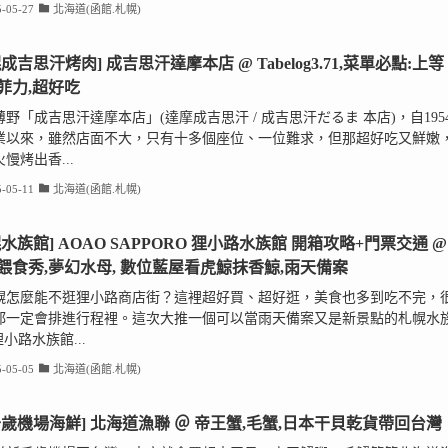
-05-27
北海道(函館.札幌)
成吉思汗烤肉] 成吉思汗達摩本店 @ Tabelog3.71,菜單必點:上等
菲力,超好吃
野「成吉思汗達摩本店」(達摩成吉思汗 / 成吉思汗だるま 本店)，自195
業以來，雖然店面不大，只有十多個座位、一位難求，但那超好吃又鮮嫩
慢烤出香...
-05-11
北海道(函館.札幌)
幌水族館] AOAO SAPPORO 狸小路水族館 開箱攻略+門票交通 @
餵食秀,夢幻水母, 數位藍屋看虎鯨抹香鯨,雨天備案
幌怎麼能不逛狸小路商店街？這裡超好買、超好逛，美食也多到吃不完，
都一定會排進行程裡。這次大推一個可以當雨天備案又是新景點的札幌水
 狸小路水族館...
-05-05
北海道(函館.札幌)
千歲機場海鮮] 北海道漁聯 ＠ 帝王蟹,毛蟹,日本干貝乾貨帶回台灣