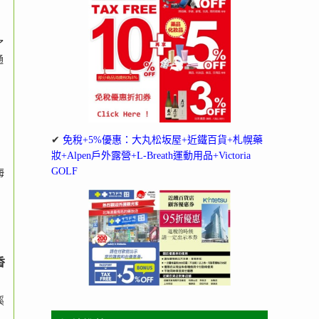
了
通
✔
免稅+5%優惠：大丸松坂屋+近鐵百貨+札幌藥
妝+Alpen戶外露營+L-Breath運動用品+Victoria
GOLF
海
香
溪