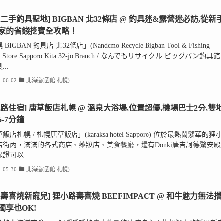
幌二手釣具聖地] BIGBAN 北32條店 @ 釣具迷&露營迷必訪,從新
家的省錢挖寶全攻略！
BIGBAN 釣具店 北32條店」(Nandemo Recycle Bigban Tool & Fishing
le Store Sapporo Kita 32-jo Branch / なんでもリサイクル ビッグバン釣具館
..
-06-02
北海道(函館.札幌)
小路住宿] 唐草飯店札幌 @ 溫泉大浴場,位置超優,機場巴士2分,雙
6-7分鐘
飯店札幌 / 札幌唐草飯店」(karaksa hotel Sapporo) 位於最熱鬧繁華的狸
店街內，滿滿的各式商店、藥妝店、美食餐廳，還有Donki唐吉訶德驚安殿
證可以...
-05-30
北海道(函館.札幌)
幌壽喜燒新寵兒] 狸小路壽喜燒 BEEFIMPACT @ 和牛魅力無法擋
獨享也OK!