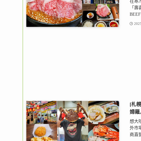
在寒
「壽喜
BEE
2025
[札
婦羅
想大
外市
商直營