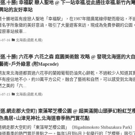
海道.十勝] 幸福駅 戀人聖地 @ 下一站幸福,從此通往幸福,新竹內
興站的友好車站
道十勝地區有座戀人聖地「幸福駅」，在1987年隨廣尾線停駛而廢站，不
著名字所象徵的美好意涵，吸引了大量遊客來訪，現成為免費參觀的公園
原車站候車...
-07-16
北海道(函館.札幌)
海道.十勝] 六花亭 六花之森 庭園美術館 攻略 @ 發現北海道的大
術+戶外綠意 (附Mapcode)
朋友來北海道都買過六花亭的蘭姆葡萄奶油夾心餅乾，不過較少人知道其
亭有座佔地不小，約10萬平方公尺，融合了藝術和自然，可以感受到北海
之美的「六...
-07-15
北海道(函館.札幌)
海道.網走郡大空町] 東藻琴芝櫻公園 @ 超美滿開山頭夢幻粉紅芝櫻
色鳥居+山津見神社,北海道春季熱門賞花點
網走郡大空町的「東藻琴芝櫻公園」（Higashimokoto Shibazakura Park）
海道春季的熱門賞花景點之一。每年5月到6月上旬舉行的「芝櫻祭」吸引