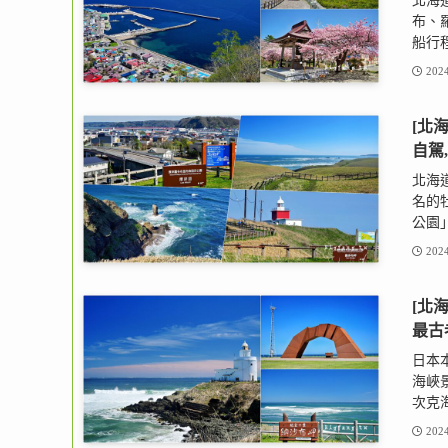
北海
布、
船行程
2024
[北
自駕
北海
名的
公園」
2024
[北
最古
日本
海峽
次克海
2024