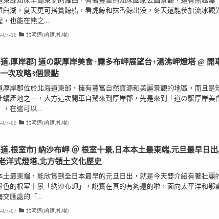
道東部知床半島東側的羅臼，有著豐富的知床國家公園景觀，還有熊越瀑
羅臼湖，夏天更可搭賞鯨船，看虎鯨和抹香鯨出没，冬天還能參加流冰觀
，也能在熊之...
-07-10
北海道(函館.札幌)
海道.厚岸郡] 道の駅厚岸美食+霧多布岬展望台+湯沸岬燈塔 @ 開
,一次攻略3個景點
道厚岸郡位於北海道東部，擁有豐富自然資源和美麗景觀的地區，而且是
牡蠣產地之一，大方這次開車自駕來到厚岸郡，先是來到「道の駅厚岸美
，在這可以...
-07-09
北海道(函館.札幌)
海道.根室市] 納沙布岬 ＠ 根室十景,日本本土最東端,元旦最早日出
老洋式燈塔,北方領土文化歷史
本土最東端，能欣賞到全日本最早的元旦日出，就是今天要介紹有著壯麗
景色的根室十景「納沙布岬」，說實在真的有夠遠的啦，面向太平洋和鄂
交匯處的「...
-07-07
北海道(函館.札幌)