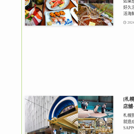
如果
好久
活海鮮
2024
[札幌
店舖
札幌狸
就造
SAP