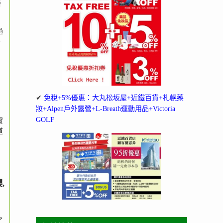
灣
過
，
自
✔
免稅+5%優惠：大丸松坂屋+近鐵百貨+札幌藥
妝+Alpen戶外露營+L-Breath運動用品+Victoria
GOLF
實
道
,
了