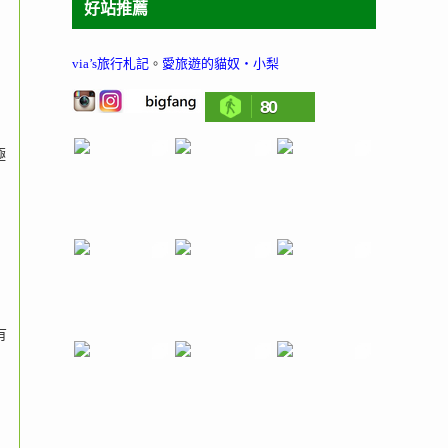
好站推薦
via’s旅行札記
。
愛旅遊的貓奴‧小梨
80
極
有