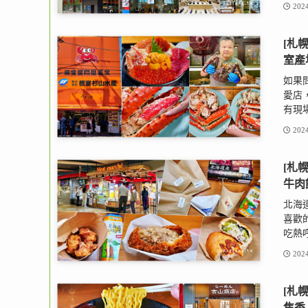
2024
[札
室產
如果
愛店
有現場
2024
[札幌
牛肉
北海
喜歡的
吃熱呼
2024
[札
焦香