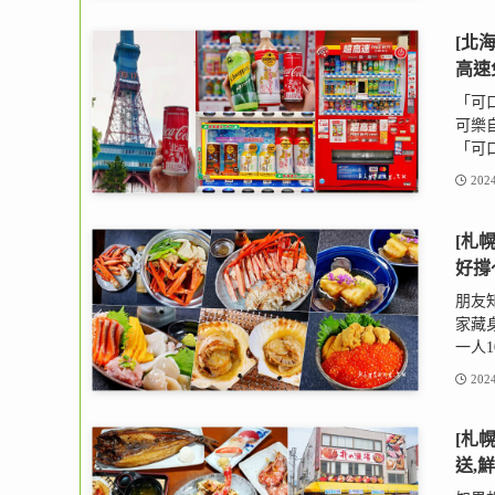
[北
高速
「可
可樂
「可口
2024
[札
好撐
朋友
家藏
一人10
2024
[札
送,