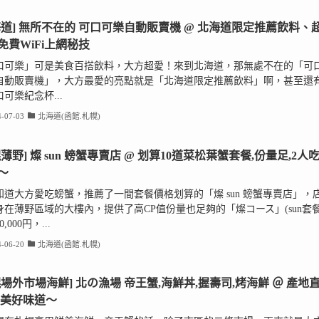
海道] 無所不在的 可口可樂自動販賣機 @ 北海道限定推薦飲料、
免費WiFi上網秘技
口可樂」可是美食百搭飲料，大方超愛！來到北海道，那無處不在的「可
自動販賣機」，大方最愛的亮點就是「北海道限定推薦飲料」啊，甚至還
可樂紀念杯...
-07-03
北海道(函館.札幌)
幌薄野] 燦 sun 螃蟹專賣店 @ 划算10道菜松葉蟹套餐,份量足,2人
～
知道大方愛吃螃蟹，推薦了一間套餐價格划算的「燦 sun 螃蟹專賣店」，
身在薄野區域的大樓內，提供了高CP值份量也足夠的「燦コース」(sun套餐
,000円，...
-06-20
北海道(函館.札幌)
幌場外市場海鮮] 北の漁場 帝王蟹,海鮮丼,握壽司,烤海鮮 ＠ 產地
鮮美好味道～