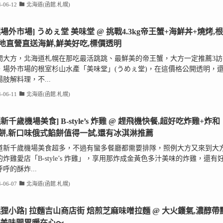
-06-12
北海道(函館.札幌)
幌場外市場] うめぇ堂 美味堂 @ 挑戰4.3kg帝王蟹+海鮮丼+燒烤,根
地直營直送海鮮,鮮美好吃,標價透明
問大方，北海道札幌在那吃最活跳跳、最鮮美的帝王蟹，大方一定推薦3訪
，場外市場的根室杉山水產「美味堂」(うめぇ堂)，在這價格公開透明，
肢解料理，不...
-06-11
北海道(函館.札幌)
新千歲機場美食] B-style’s 炸雞 @ 趕飛機快餐,超好吃炸雞+炸和
餅,新口味俄式餡餅值得一試,還有冰淇淋推薦
道新千歲機場美食超多，不過有蠻多餐廳都需要排隊，照例大方又來到大
炸雞愛店「B-style’s 炸雞」，享用那炸成金黃色多汁美味的炸雞，還有
呼的酥炸...
-06-07
北海道(函館.札幌)
幌狸小路] 拉麵吉山商店街 焙煎芝麻味噌拉麵 @ 大火鑊氣,濃醇帶
,美味開胃暖在心～