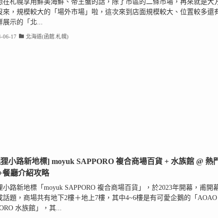
想在札幌享用鮮美海鮮、帝王蟹的話，除了市區的二條市場，再來就是大
沒來，規模較大的「場外市場」啦，這次來到店面規模較大、位置較多還
展示的「北...
-06-17
北海道(函館.札幌)
狸小路新地標] moyuk SAPPORO 複合商場百貨 + 水族館 @ 熱
+餐廳介紹攻略
小路新地標「moyuk SAPPORO 複合商場百貨」，於2023年開幕，甫開
成話題，商場共有地下2樓＋地上7樓，其中4~6樓是有可愛企鵝的「AOAO
PORO 水族館」，其...