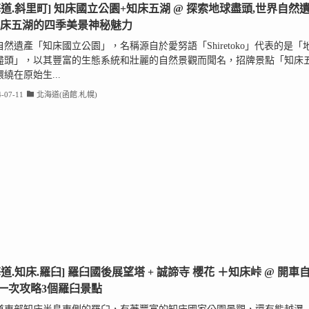
海道.斜里町] 知床國立公園+知床五湖 @ 探索地球盡頭,世界自然
知床五湖的四季美景神秘魅力
自然遺產「知床國立公園」，名稱源自於愛努語「Shiretoko」代表的是「
盡頭」，以其豐富的生態系統和壯麗的自然景觀而聞名，招牌景點「知床
繞在原始生...
-07-11
北海道(函館.札幌)
海道.知床.羅臼] 羅臼國後展望塔 + 誠諦寺 櫻花 ＋知床峠 @ 開車
一次攻略3個羅臼景點