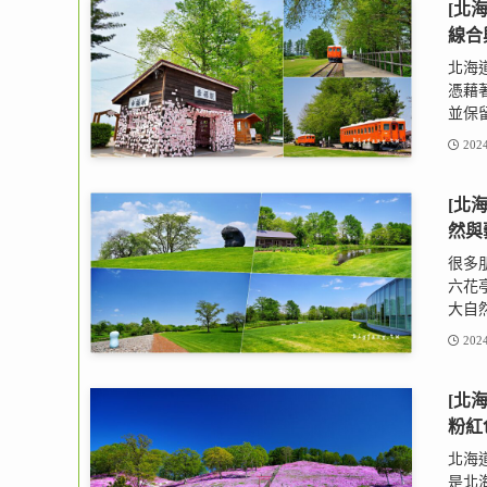
[北
線合
北海
憑藉
並保留
2024
[北
然與藝
很多
六花
大自然
2024
[北
粉紅
北海道
是北