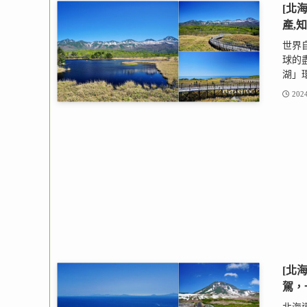
[北
產,
世界
球的
湖」環
2024
[北
駕，