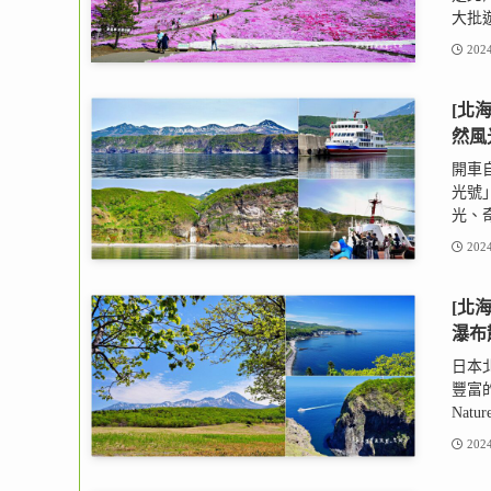
大批遊
2024
[北
然風
開車
光號
光、奇
2024
[北
瀑布
日本北
豐富
Natur
2024