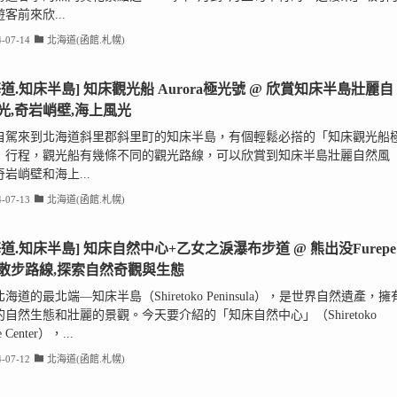
客前來欣...
-07-14
北海道(函館.札幌)
海道.知床半島] 知床觀光船 Aurora極光號 @ 欣賞知床半島壯麗自
光,奇岩峭壁,海上風光
自駕來到北海道斜里郡斜里町的知床半島，有個輕鬆必搭的「知床觀光船
」行程，觀光船有幾條不同的觀光路線，可以欣賞到知床半島壯麗自然風
岩峭壁和海上...
-07-13
北海道(函館.札幌)
海道.知床半島] 知床自然中心+乙女之淚瀑布步道 @ 熊出没Furepe
散步路線,探索自然奇觀與生態
海道的最北端—知床半島（Shiretoko Peninsula），是世界自然遺產，擁
的自然生態和壯麗的景觀。今天要介紹的「知床自然中心」（Shiretoko
e Center），...
-07-12
北海道(函館.札幌)