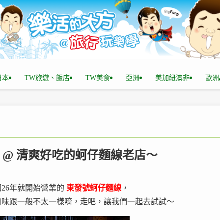
n日本
TW旅遊、飯店
TW美食
亞洲
美加紐澳非
歐洲
線 @ 清爽好吃的蚵仔麵線老店～
26年就開始營業的
東發號蚵仔麵線
，
口味跟一般不太一樣唷，走吧，讓我們一起去試試～