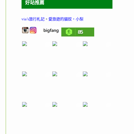
好站推薦
via’s旅行札記
。
愛旅遊的貓奴‧小梨
85