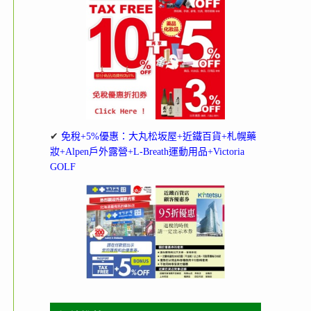
✔
免稅+5%優惠：大丸松坂屋+近鐵百貨+札幌藥
妝+Alpen戶外露營+L-Breath運動用品+Victoria
GOLF