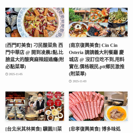
[西門町美食] 刁民酸菜魚 西
[南京復興美食] Cin Cin
門中華店 @ 開到凌晨2點,比
Osteria 請請義大利餐廳 慶
臉盆大的酸爽麻辣超過癮(附
城店 @ 沒訂位吃不到,用料
必點菜單)
實在,價格親民,ptt鄉民激推
(附菜單)
2025-11-05
2025-11-03
[台北米其林美食] 驥園川菜
[忠孝復興美食] 博多味処