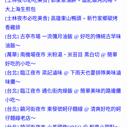
[士林夜市必吃美食] 郭家蔥油餅 + 蕭記碳烤肉捲 +
大上海生煎包
[士林夜市必吃美食] 高雄東山鴨頭 + 新竹家鄉碳烤
香雞排
[台北] 古亭市場 一流彌月油飯 @ 好吃的傳統古早味
油飯～
[萬華] 南機場夜市 米粉湯、米苔目 黑白切 @ 簡單
好吃的小吃～
[台北] 臨江夜市 梁記滷味 @ 下雨天也要排隊美味滷
味攤～
[台北] 臨江夜市 通化街肉燥飯 @ 簡單美味的路邊攤
小吃～
[台北] 饒河街夜市 東發號蚵仔麵線 @ 清爽好吃的蚵
仔麵線老店～