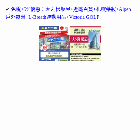
✔
免稅+5%優惠：大丸松坂屋+近鐵百貨+札幌藥妝+Alpen
戶外露營+L-Breath運動用品+Victoria GOLF
好站推薦
via’s旅行札記
。
愛旅遊的貓奴‧小梨
202