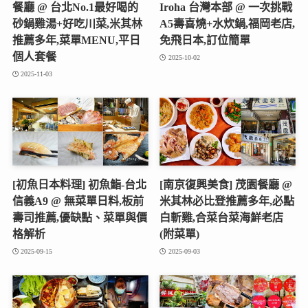
餐廳 @ 台北No.1最好喝的
Iroha 台灣本部 @ 一次挑戰
砂鍋雞湯+好吃川菜,米其林
A5壽喜燒+水炊鍋,福岡老店,
推薦多年,菜單MENU,平日
免飛日本,訂位簡單
個人套餐
2025-10-02
2025-11-03
[初魚日本料理] 初魚鮨-台北
[南京復興美食] 茂園餐廳 @
信義A9 @ 無菜單日料,板前
米其林必比登推薦多年,必點
壽司推薦,優缺點、菜單與價
白斬雞,合菜台菜海鮮老店
格解析
(附菜單)
2025-09-15
2025-09-03