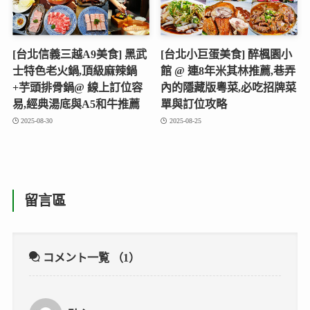
[台北信義三越A9美食] 黑武
[台北小巨蛋美食] 醉楓園小
士特色老火鍋,頂級麻辣鍋
館 @ 連8年米其林推薦,巷弄
+芋頭排骨鍋@ 線上訂位容
內的隱藏版粵菜,必吃招牌菜
易,經典湯底與A5和牛推薦
單與訂位攻略
2025-08-30
2025-08-25
留言區
コメント一覧
（1）