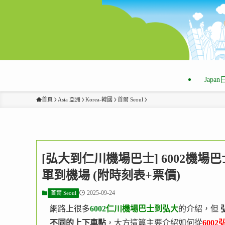
Japa
首頁
Asia 亞洲
Korea-韓國
首爾 Seoul
[弘大到仁川機場巴士] 6002機場
單到機場 (附時刻表+票價)
2025-09-24
首爾 Seoul
網路上很多
6002
仁川機場巴士到弘大
的介紹，但
不同的上下車點
，大方這篇主要介紹如何從
600