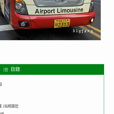
目錄
點
 2站相當近