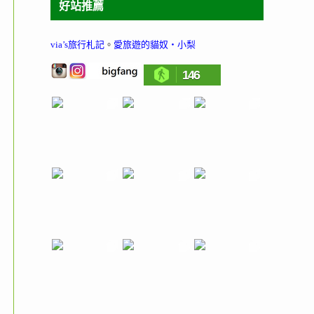
好站推薦
via’s旅行札記
。
愛旅遊的貓奴‧小梨
146