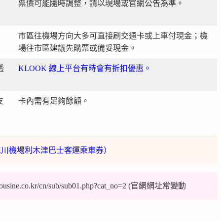
票價可能隨時調整，請以現場或官網公告為準。
市區往機場方向大多可直接刷交通卡或上車付現金；機
場往市區建議先購票或備妥現金。
透
KLOOK 線上平台有時會有折扣優惠。
支
卡內需有足夠餘額。
（仁川機場利木津巴士客運乘車券）
limousine.co.kr/cn/sub/sub01.php?cat_no=2 (官網網址常變動