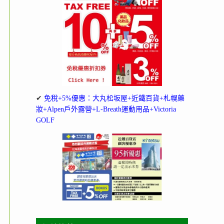
✔
免稅+5%優惠：大丸松坂屋+近鐵百貨+札幌藥
妝+Alpen戶外露營+L-Breath運動用品+Victoria
GOLF