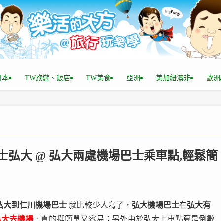
n日本
TW旅遊、飯店
TW美食
亞洲
美加紐澳非
歐洲
巴士弘大 @ 弘大兩處機場巴士乘車點,輕鬆簡
弘大到仁川機場巴士
就比較少人寫了，
弘大機場巴士
在
弘大有
2弘大去機場
，真的挺簡單又容易；另外由於弘大上車點算是倒數