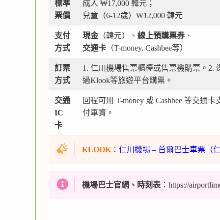
標準
成人 ₩17,000 韓元；
票價
兒童（6-12歲）₩12,000 韓元
支付
現金
（韓元）、
線上預購票券
、
方式
交通卡
（T-money, Cashbee等）
訂票
1. 仁川機場售票櫃檯或售票機購票。2. 
方式
過Klook等旅遊平台購票。
交通
回程可用 T-money 或 Cashbee 等交通卡
IC
付車資。
卡
KLOOK
：
仁川機場 – 首爾巴士車票
機場巴士官網、時刻表
：https://airport