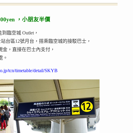
 200yen ，小朋友半價
空城 Outlet，
站台區12號月台，搭乘臨空城的接駁巴士，
，僅限現金，直接在巴士內支付，
處。
o.jp/tcn/timetable/detail/SKYB