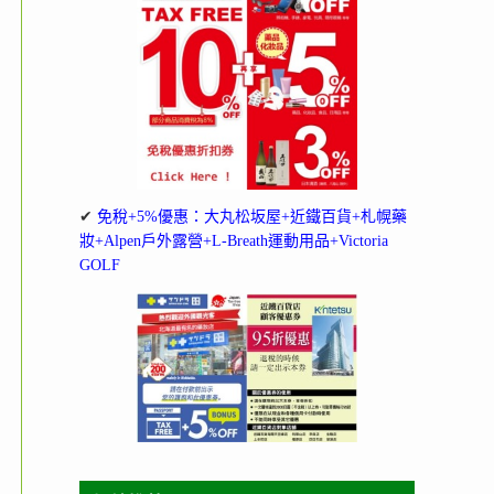
✔
免稅+5%優惠：大丸松坂屋+近鐵百貨+札幌藥
妝+Alpen戶外露營+L-Breath運動用品+Victoria
GOLF