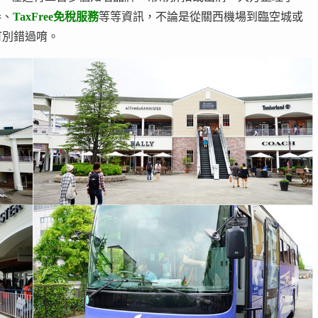
券、
TaxFree免稅服務
等等資訊，不論是從關西機場到臨空城或
可別錯過唷。