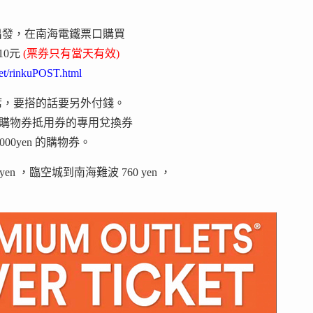
出發，在南海電鐵票口購買
,710元
(票券只有當天有效)
ket/rinkuPOST.html
席，要搭的話要另外付錢。
n的購物券抵用券的專用兌換券
000yen 的購物券。
 ，臨空城到南海難波 760 yen ，