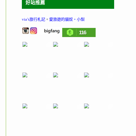
好站推薦
via’s旅行札記
。
愛旅遊的貓奴‧小梨
116