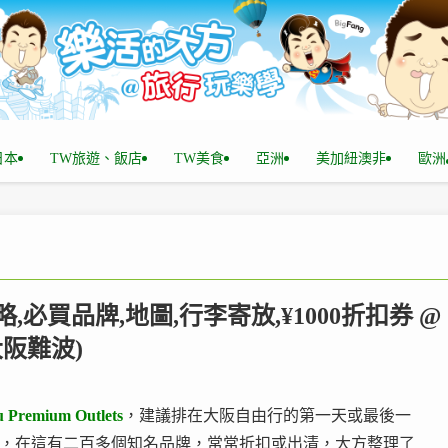
n日本
TW旅遊、飯店
TW美食
亞洲
美加紐澳非
歐洲
019攻略,必買品牌,地圖,行李寄放,¥1000折扣券 @
阪難波)
 Premium Outlets
，建議排在大阪自由行的第一天或最後一
ng 首選，在這有二百多個知名品牌，常常折扣或出清，大方整理了