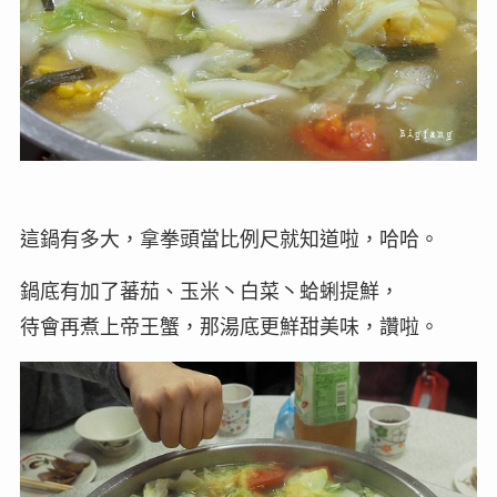
這鍋有多大，拿拳頭當比例尺就知道啦，哈哈。
鍋底有加了蕃茄、玉米丶白菜丶蛤蜊提鮮，
待會再煮上帝王蟹，那湯底更鮮甜美味，讚啦。