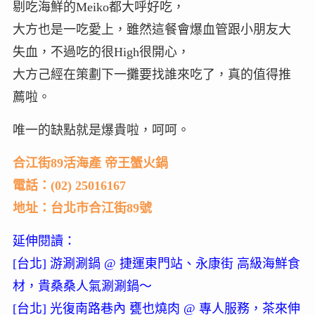
剔吃海鮮的Meiko都大呼好吃，
大方也是一吃愛上，雖然這餐會爆血管跟小朋友大
失血，不過吃的很High很開心，
大方己經在策劃下一攤要找誰來吃了，真的值得推
薦啦。
唯一的缺點就是爆貴啦，呵呵。
合江街89活海產 帝王蟹火鍋
電話：(02) 25016167
地址：台北市合江街89號
延伸閱讀：
[台北] 游涮涮鍋 @ 捷運東門站、永康街 高級海鮮食
材，貴桑桑人氣涮涮鍋～
[台北] 光復南路巷內 甕也燒肉 @ 專人服務，茶來伸