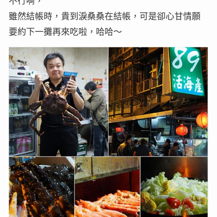
不行啊，
雖然結帳時，貴到淚桑桑在結帳，可是卻心甘情願
要約下一攤再來吃啦，哈哈～