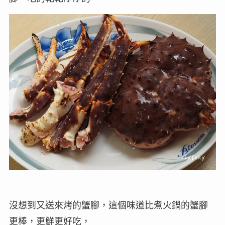
沒想到又送來烤的蟹腳，這個味道比煮火鍋的蟹腳
更棒，更鮮更好吃，