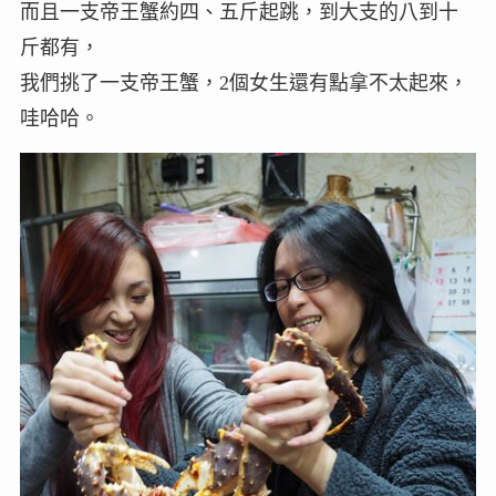
而且一支帝王蟹約四、五斤起跳，到大支的八到十
斤都有，
我們挑了一支帝王蟹，2個女生還有點拿不太起來，
哇哈哈。