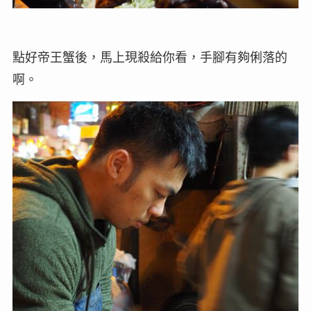
點好帝王蟹後，馬上現殺給你看，手腳有夠俐落的
啊。