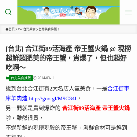
首頁
TW 台灣美食
台北美食推薦
[台北] 合江街89活海產 帝王蟹火鍋 @ 現撈
超鮮超肥美的帝王蟹，貴爆了，但也超好
吃啊～
2014-03-11
台北美食推薦
說到台北合江街有2大名店人氣美食，一是
合江街車
庫羊肉爐
http://goo.gl/M9C34I
，
另一間就是貴到爆炸的
合江街89活海產 帝王蟹火鍋
啦，雖然很貴，
不過新鮮的現撈現殺的帝王蟹 + 海鮮食材可是鮮到