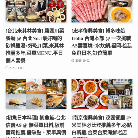
[台北米其林美食] 驥園川菜
[忠孝復興美食] 博多味処
餐廳 @ 台北No.1最好喝的
Iroha 台灣本部 @ 一次挑戰
砂鍋雞湯+好吃川菜,米其林
A5壽喜燒+水炊鍋,福岡老店,
推薦多年,菜單MENU,平日
免飛日本,訂位簡單
個人套餐
2025-10-02
2025-11-03
[初魚日本料理] 初魚鮨-台北
[南京復興美食] 茂園餐廳 @
信義A9 @ 無菜單日料,板前
米其林必比登推薦多年,必點
壽司推薦,優缺點、菜單與價
白斬雞,合菜台菜海鮮老店