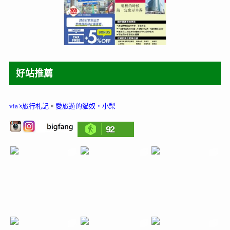
好站推薦
via’s旅行札記
。
愛旅遊的貓奴‧小梨
92