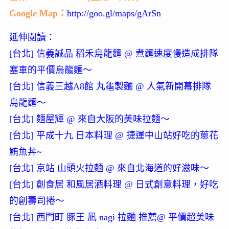
Google Map：
http://goo.gl/maps/gArSn
延伸閱讀：
[台北] 信義誠品 稻禾烏龍麵 @ 煮麵速度慢造成排隊
塞車的平價烏龍麵～
[台北] 信義三越A8館 丸龜製麵 @ 人氣新開幕排隊
烏龍麵～
[台北] 麵屋輝 @ 來自大阪的美味拉麵～
[台北] 平成十九 日本料理 @ 捷運中山站好吃的蔥花
鮪魚丼~
[台北] 京站 山頭火拉麵 @ 來自北海道的好滋味～
[台北] 創食居 和風居酒料理 @ 日式創意料理，好吃
的創壽司捲～
[台北] 西門町 豚王 凪 nagi 拉麵 推薦@ 平價超美味