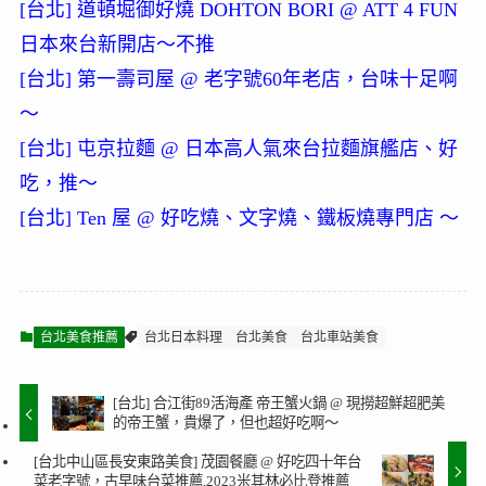
[台北] 道頓堀御好燒 DOHTON BORI @ ATT 4 FUN
日本來台新開店～不推
[台北] 第一壽司屋 @ 老字號60年老店，台味十足啊
～
[台北] 屯京拉麵 @ 日本高人氣來台拉麵旗艦店、好
吃，推～
[台北] Ten 屋 @ 好吃燒、文字燒、鐵板燒專門店 ～
台北美食推薦
台北日本料理
台北美食
台北車站美食
[台北] 合江街89活海產 帝王蟹火鍋 @ 現撈超鮮超肥美
的帝王蟹，貴爆了，但也超好吃啊～
[台北中山區長安東路美食] 茂園餐廳 @ 好吃四十年台
菜老字號，古早味台菜推薦,2023米其林必比登推薦