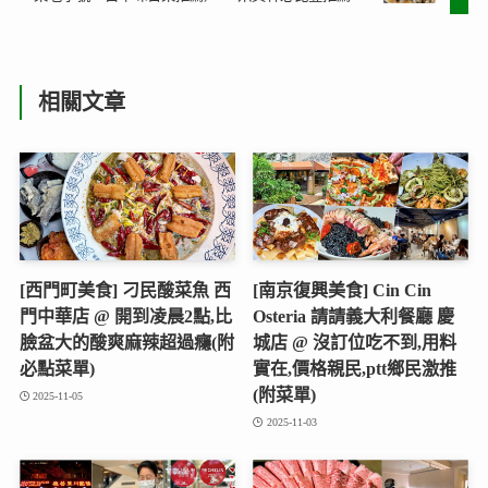
相關文章
[西門町美食] 刁民酸菜魚 西
[南京復興美食] Cin Cin
門中華店 @ 開到凌晨2點,比
Osteria 請請義大利餐廳 慶
臉盆大的酸爽麻辣超過癮(附
城店 @ 沒訂位吃不到,用料
必點菜單)
實在,價格親民,ptt鄉民激推
(附菜單)
2025-11-05
2025-11-03