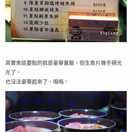
其實來這要點的就是豪華蓋飯，但生魚片幾乎掃光
光了，
也沒法豪華起來了，嗚嗚。