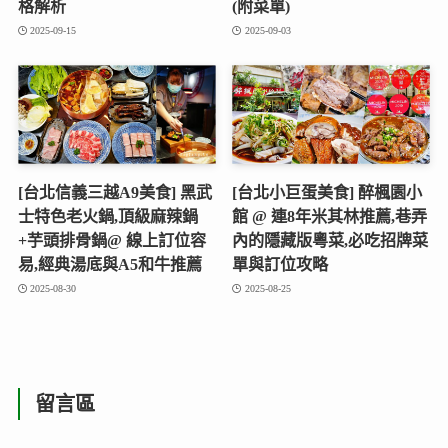
格解析
(附菜單)
2025-09-15
2025-09-03
[台北信義三越A9美食] 黑武
[台北小巨蛋美食] 醉楓園小
士特色老火鍋,頂級麻辣鍋
館 @ 連8年米其林推薦,巷弄
+芋頭排骨鍋@ 線上訂位容
內的隱藏版粵菜,必吃招牌菜
易,經典湯底與A5和牛推薦
單與訂位攻略
2025-08-30
2025-08-25
留言區