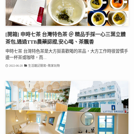
[開箱] 申時七茶 台灣特色茶 ＠ 精品手採一心三葉立體
茶包,通過TTB農藥認證,安心喝、茶飄香
申時七茶 台灣特色茶是大方挺喜歡喝的茶品，大方工作時很習慣手
邊一杯茶或咖啡，而...
2022-06-20
生活雜記隨寫+敗家玩物