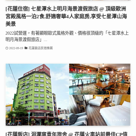
[花蓮住宿] 七星潭水上明月海景渡假旅店 @ 頂級歐洲
宮殿風格一泊2食,舒適奢華4人家庭房,享受七星潭山海
美景
2022試營運，有著顯眼歐式風格外觀、價格很頂級的「七星潭水上
明月海景渡假旅店」...
2022-09-19
花蓮飯店民宿推薦
[花蓮飯店] 洄瀾窩青年旅舍 @ 花蓮火車站前最佳CP值