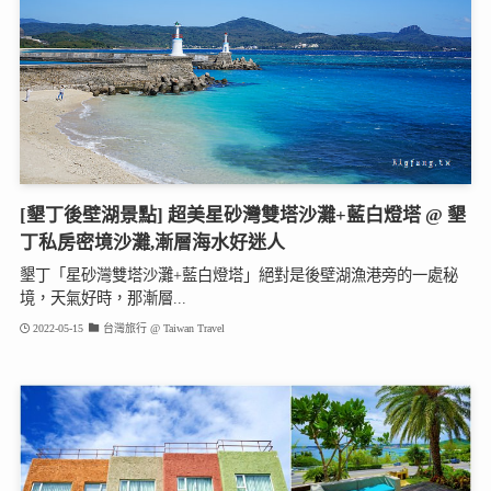
[墾丁後壁湖景點] 超美星砂灣雙塔沙灘+藍白燈塔 @ 墾
丁私房密境沙灘,漸層海水好迷人
墾丁「星砂灣雙塔沙灘+藍白燈塔」絕對是後壁湖漁港旁的一處秘
境，天氣好時，那漸層...
2022-05-15
台灣旅行 @ Taiwan Travel