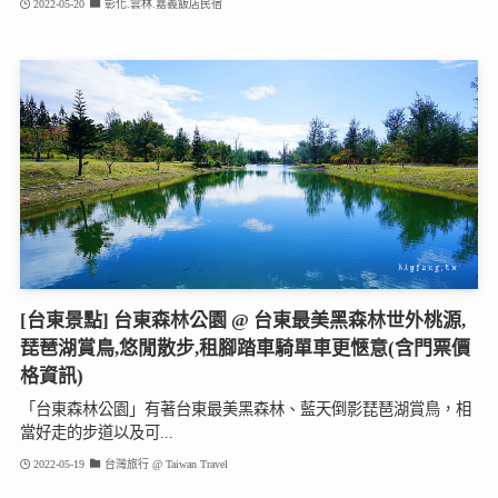
2022-05-20
彰化.雲林.嘉義飯店民宿
[台東景點] 台東森林公園 @ 台東最美黑森林世外桃源,
琵琶湖賞鳥,悠閒散步,租腳踏車騎單車更愜意(含門票價
格資訊)
「台東森林公園」有著台東最美黑森林、藍天倒影琵琶湖賞鳥，相
當好走的步道以及可...
2022-05-19
台灣旅行 @ Taiwan Travel