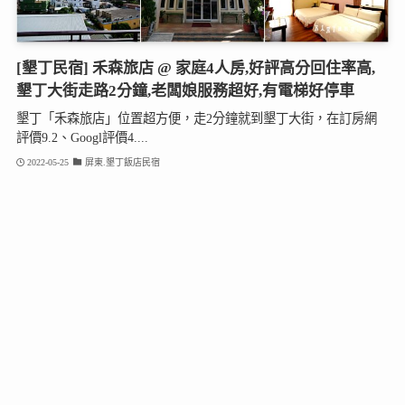
[墾丁民宿] 禾森旅店 @ 家庭4人房,好評高分回住率高,
墾丁大街走路2分鐘,老闆娘服務超好,有電梯好停車
墾丁「禾森旅店」位置超方便，走2分鐘就到墾丁大街，在訂房網
評價9.2、Googl評價4....
2022-05-25
屏東.墾丁飯店民宿