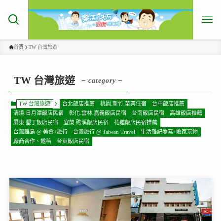
首頁
TW 台灣旅遊
TW 台灣旅遊
– category –
TW 台灣旅遊
台北飯店推薦
桃園.新竹.苗栗住宿
台中飯店推薦
清境.日月潭飯店民宿
彰化.雲林.嘉義飯店民宿
台南飯店民宿
高雄飯店推薦
屏東.墾丁飯店民宿
宜蘭.礁溪飯店民宿
花蓮飯店民宿推薦
台灣離島 @ 美食+旅行
台灣旅行 @ Taiwan Travel
生活雜記隨寫+敗家玩物
廠商合作、邀稿
台東飯店民宿