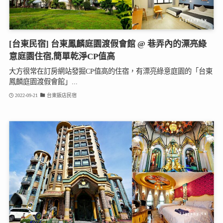
[台東民宿] 台東鳳麟庭園渡假會館 @ 巷弄內的漂亮綠
意庭園住宿,簡單乾淨CP值高
大方很常在訂房網站發掘CP值高的住宿，有漂亮綠意庭園的「台東
鳳麟庭園渡假會館」...
2022-09-21
台東飯店民宿