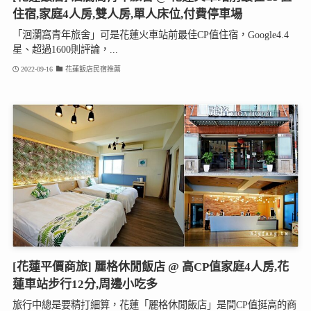
住宿,家庭4人房,雙人房,單人床位,付費停車場
「洄瀾窩青年旅舍」可是花蓮火車站前最佳CP值住宿，Google4.4
星、超過1600則評論，...
2022-09-16
花蓮飯店民宿推薦
[花蓮平價商旅] 麗格休閒飯店 @ 高CP值家庭4人房,花
蓮車站步行12分,周邊小吃多
旅行中總是要精打細算，花蓮「麗格休閒飯店」是間CP值挺高的商