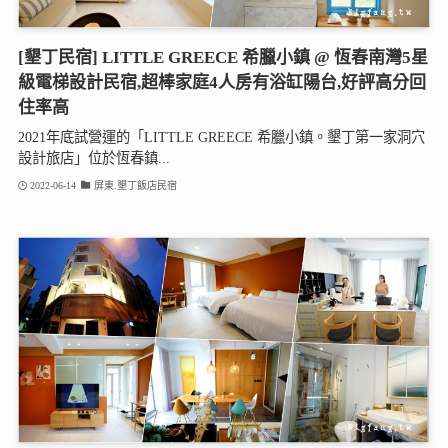
[墾丁民宿] LITTLE GREECE 希臘小鎮 @ 恆春南灣5星
級電梯設計民宿,超棒家庭4人房有浴缸陽台,好評高分回
住率高
2021年底試營運的「LITTLE GREECE 希臘小鎮。墾丁第一家洞穴
設計旅店」位於恆春鎮...
2022-06-14
屏東.墾丁飯店民宿