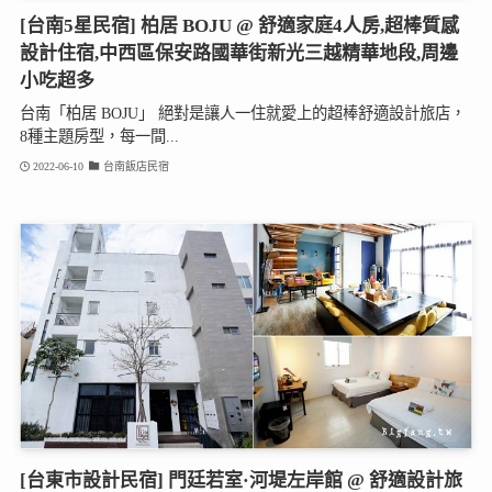
[台南5星民宿] 柏居 BOJU @ 舒適家庭4人房,超棒質感
設計住宿,中西區保安路國華街新光三越精華地段,周邊
小吃超多
台南「柏居 BOJU」 絕對是讓人一住就愛上的超棒舒適設計旅店，
8種主題房型，每一間...
2022-06-10
台南飯店民宿
[台東市設計民宿] 門廷若室·河堤左岸館 @ 舒適設計旅