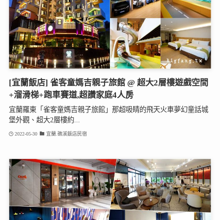
[宜蘭飯店] 雀客童媽吉親子旅館 @ 超大2層樓遊戲空間
+溜滑梯+跑車賽道,超讚家庭4人房
宜蘭羅東「雀客童媽吉親子旅館」那超吸睛的飛天火車夢幻童話城
堡外觀、超大2層樓約...
2022-05-30
宜蘭.礁溪飯店民宿