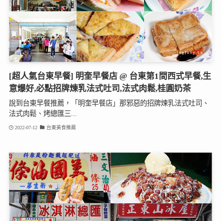
[超人氣台東早餐] 明奎早餐店 @ 台東第1間西式早餐,生
意爆好,必點招牌煉乳法式吐司,法式肉鬆,桂圓奶茶
說到台東早餐推薦，「明奎早餐店」那邪惡的招牌煉乳法式吐司、
法式肉鬆、烤總匯三...
2022-07-12
台東美食推薦