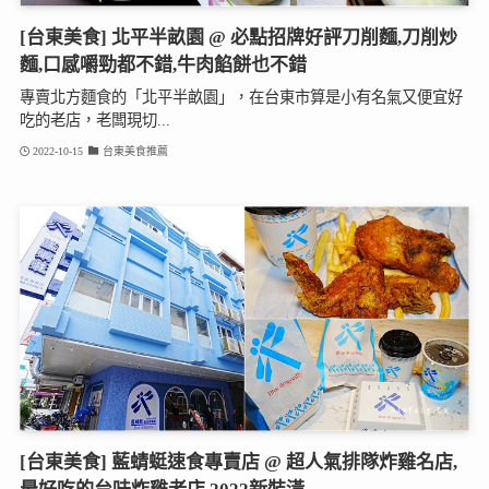
[台東美食] 北平半畝園 @ 必點招牌好評刀削麵,刀削炒
麵,口感嚼勁都不錯,牛肉餡餅也不錯
專賣北方麵食的「北平半畝園」，在台東市算是小有名氣又便宜好
吃的老店，老闆現切...
2022-10-15
台東美食推薦
[台東美食] 藍蜻蜓速食專賣店 @ 超人氣排隊炸雞名店,