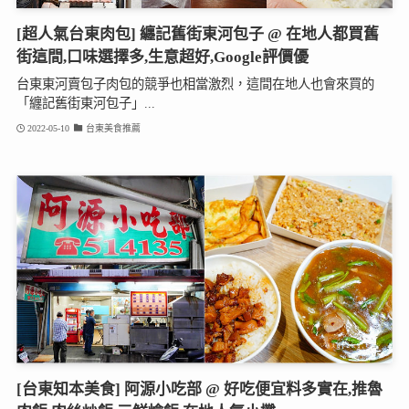
[超人氣台東肉包] 纏記舊街東河包子 @ 在地人都買舊
街這間,口味選擇多,生意超好,Google評價優
台東東河賣包子肉包的競爭也相當激烈，這間在地人也會來買的
「纏記舊街東河包子」...
2022-05-10
台東美食推薦
[台東知本美食] 阿源小吃部 @ 好吃便宜料多實在,推魯