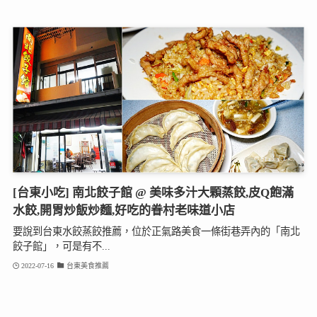
[台東小吃] 南北餃子館 @ 美味多汁大顆蒸餃,皮Q飽滿
水餃,開胃炒飯炒麵,好吃的眷村老味道小店
要說到台東水餃蒸餃推薦，位於正氣路美食一條街巷弄內的「南北
餃子館」，可是有不...
2022-07-16
台東美食推薦