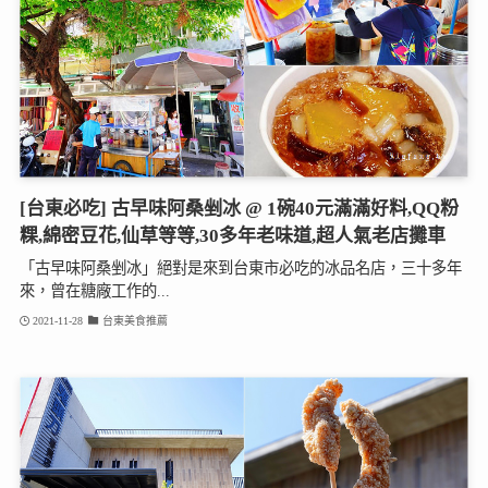
[台東必吃] 古早味阿桑剉冰 @ 1碗40元滿滿好料,QQ粉
粿,綿密豆花,仙草等等,30多年老味道,超人氣老店攤車
「古早味阿桑剉冰」絕對是來到台東市必吃的冰品名店，三十多年
來，曾在糖廠工作的...
2021-11-28
台東美食推薦