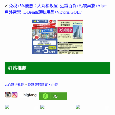
✔
免稅+5%優惠：大丸松坂屋+近鐵百貨+札幌藥妝+Alpen
戶外露營+L-Breath運動用品+Victoria GOLF
好站推薦
via’s旅行札記
。
愛旅遊的貓奴‧小梨
75