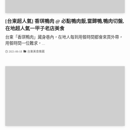
[台東超人氣] 香琪鴨肉 @ 必點鴨肉飯,當歸鴨,鴨肉切盤,
在地超人氣一甲子老店美食
台東「香琪鴨肉」藏身巷內，在地人每到用餐時間都會來買外帶，
用餐時間一位難求，...
2021-06-18
台東美食推薦