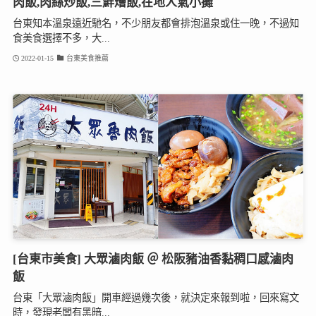
肉飯,肉絲炒飯,三鮮燴飯,在地人氣小攤
台東知本溫泉遠近馳名，不少朋友都會排泡溫泉或住一晚，不過知
食美食選擇不多，大...
2022-01-15
台東美食推薦
[台東市美食] 大眾滷肉飯 ＠ 松阪豬油香黏稠口感滷肉
飯
台東「大眾滷肉飯」開車經過幾次後，就決定來報到啦，回來寫文
時，發現老闆有黑暗...