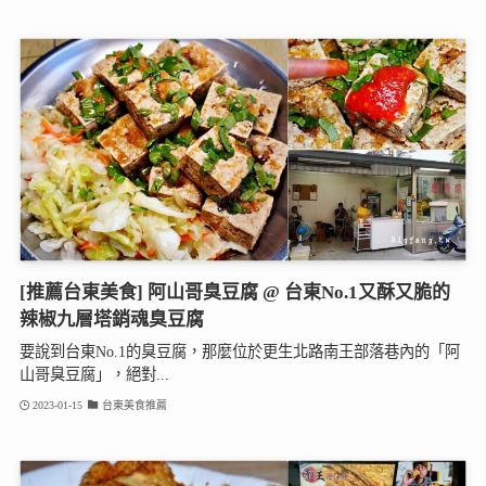
[推薦台東美食] 阿山哥臭豆腐 @ 台東No.1又酥又脆的
辣椒九層塔銷魂臭豆腐
要說到台東No.1的臭豆腐，那麼位於更生北路南王部落巷內的「阿
山哥臭豆腐」，絕對...
2023-01-15
台東美食推薦