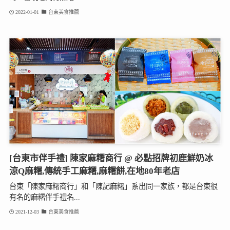
2022-01-01
台東美食推薦
[台東市伴手禮] 陳家麻糬商行 @ 必點招牌初鹿鮮奶冰
涼Q麻糬,傳統手工麻糬,麻糬餅,在地80年老店
台東「陳家麻糬商行」和「陳記麻糬」系出同一家族，都是台東很
有名的麻糬伴手禮名...
2021-12-03
台東美食推薦