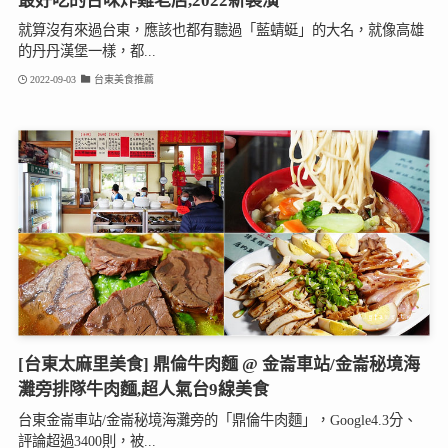
最好吃的台味炸雞老店,2022新裝潢
就算沒有來過台東，應該也都有聽過「藍蜻蜓」的大名，就像高雄
的丹丹漢堡一樣，都...
2022-09-03
台東美食推薦
[台東太麻里美食] 鼎倫牛肉麵 @ 金崙車站/金崙秘境海
灘旁排隊牛肉麵,超人氣台9線美食
台東金崙車站/金崙秘境海灘旁的「鼎倫牛肉麵」，Google4.3分、
評論超過3400則，被...