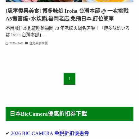
[忠孝復興美食] 博多味処 Iroha 台灣本部 @ 一次挑戰
A5壽喜燒+水炊鍋,福岡老店,免飛日本,訂位簡單
不用飛日本也能吃到福岡 70 年老牌火鍋名店啦！「博多味処いろ
は Iroha 台灣本部」...
2025-10-02
台北美食推薦
1
日本BicCamera優惠折扣券下載
✔
2026 BIC CAMERA 免稅折扣優惠券