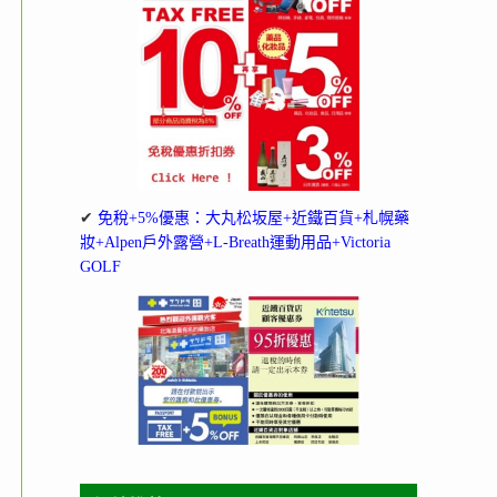
✔
免稅+5%優惠：大丸松坂屋+近鐵百貨+札幌藥
妝+Alpen戶外露營+L-Breath運動用品+Victoria
GOLF