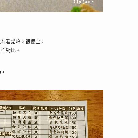
沒有看錯唷，很便宜，
丼作對比。
0，