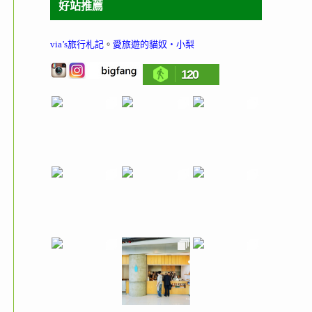
好站推薦
via’s旅行札記
。
愛旅遊的貓奴‧小梨
120